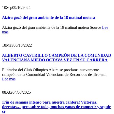
10
Sep
09/10/2024
Alzira gozó del gran ambiente de la 18 matinal motera
Alzira gozó del gran ambiente de la 18 matinal motera Source
Lee
mas
18
May
05/18/2022
ALBERTO CASTRILLO CAMPEÓN DE LA COMUNIDAD
VALENCIANA MIEDO OCTAVA VEZ EN SU CARRERA
El tirador del Club Olímpico Alzira se proclama nuevamente
campeón de la Comunidad Valenciana de Recorridos de Tiro en...
Lee mas
08
Abr
04/08/2025
¡Fin de semana intenso para nuestra cantera! Victorias,
derrotas… pero sobre todo, muchas ganas de competir y seguir
cr