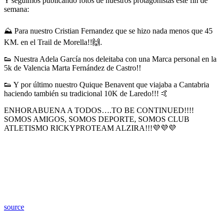
Y seguimos publicando fotos de nuestros protagonistas este fin de
semana:
⛰️ Para nuestro Cristian Fernandez que se hizo nada menos que 45
KM. en el Trail de Morella!!🙌.
👟 Nuestra Adela García nos deleitaba con una Marca personal en la
5k de Valencia Marta Fernández de Castro!!
👟 Y por último nuestro Quique Benavent que viajaba a Cantabria
haciendo también su tradicional 10K de Laredo!!! 🤙
ENHORABUENA A TODOS….TO BE CONTINUED!!!!
SOMOS AMIGOS, SOMOS DEPORTE, SOMOS CLUB
ATLETISMO RICKYPROTEAM ALZIRA!!!💜💜💜
source