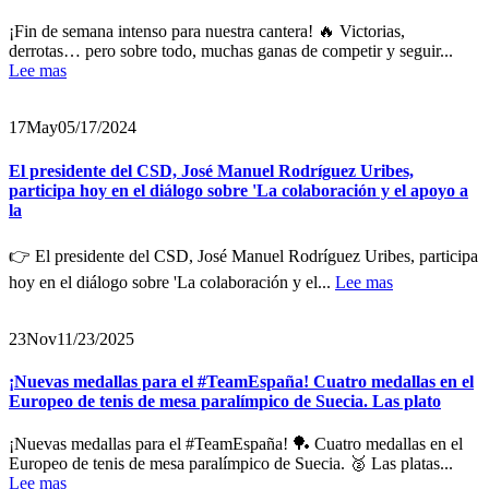
¡Fin de semana intenso para nuestra cantera! 🔥 Victorias,
derrotas… pero sobre todo, muchas ganas de competir y seguir...
Lee mas
17
May
05/17/2024
El presidente del CSD, José Manuel Rodríguez Uribes,
participa hoy en el diálogo sobre 'La colaboración y el apoyo a
la
👉 El presidente del CSD, José Manuel Rodríguez Uribes, participa
hoy en el diálogo sobre 'La colaboración y el...
Lee mas
23
Nov
11/23/2025
¡Nuevas medallas para el #TeamEspaña! Cuatro medallas en el
Europeo de tenis de mesa paralímpico de Suecia. Las plato
¡Nuevas medallas para el #TeamEspaña! 🏓 Cuatro medallas en el
Europeo de tenis de mesa paralímpico de Suecia. 🥈 Las platas...
Lee mas