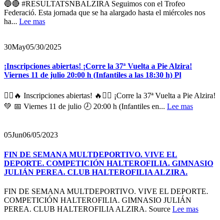
🔵🔴 #RESULTATSNBALZIRA Seguimos con el Trofeo
Federació. Esta jornada que se ha alargado hasta el miércoles nos
ha...
Lee mas
30
May
05/30/2025
¡Inscripciones abiertas! ¡Corre la 37ª Vuelta a Pie Alzira!
Viernes 11 de julio 20:00 h (Infantiles a las 18:30 h) Pl
🏃‍♂️🔥 Inscripciones abiertas! 🔥🏃‍♀️ ¡Corre la 37ª Vuelta a Pie Alzira!
💚 📅 Viernes 11 de julio 🕗 20:00 h (Infantiles en...
Lee mas
05
Jun
06/05/2023
FIN DE SEMANA MULTDEPORTIVO. VIVE EL
DEPORTE. COMPETICIÓN HALTEROFILIA. GIMNASIO
JULIÁN PEREA. CLUB HALTEROFILIA ALZIRA.
FIN DE SEMANA MULTDEPORTIVO. VIVE EL DEPORTE.
COMPETICIÓN HALTEROFILIA. GIMNASIO JULIÁN
PEREA. CLUB HALTEROFILIA ALZIRA. Source
Lee mas