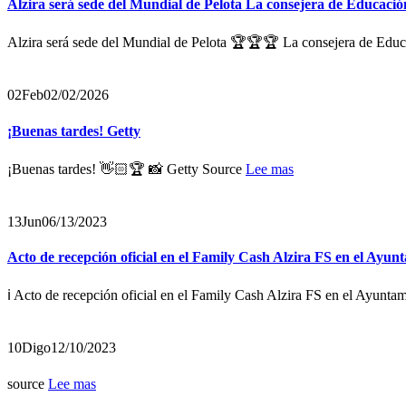
Alzira será sede del Mundial de Pelota La consejera de Educación
Alzira será sede del Mundial de Pelota 🏆🏆🏆 La consejera de Educa
02
Feb
02/02/2026
¡Buenas tardes! Getty
¡Buenas tardes! 👋🏻🏆 📸 Getty Source
Lee mas
13
Jun
06/13/2023
Acto de recepción oficial en el Family Cash Alzira FS en el Ayun
ℹ️ Acto de recepción oficial en el Family Cash Alzira FS en el Ayuntam
10
Digo
12/10/2023
source
Lee mas