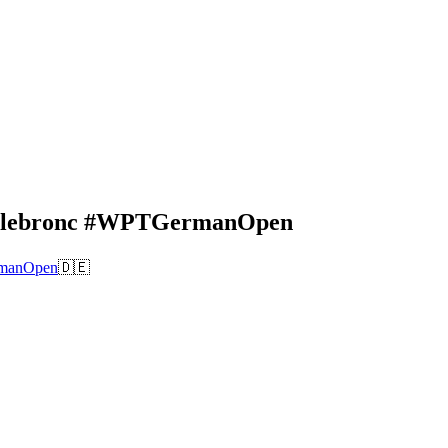
uanlebronc #WPTGermanOpen
manOpen
🇩🇪