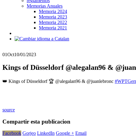
reglamentos
Memorias Anuales
Memoria 2024
Memoria 2023
Memoria 2022
Memoria 2021
01
Oct
10/01/2023
Kings of Düsseldorf @alegalan96 & @j
👑 Kings of Düsseldorf 🏆 @alegalan96 & @juanlebronc
#WPTGer
source
Compartir esta publicacion
Facebook
Gorjeo
LinkedIn
Google +
Email