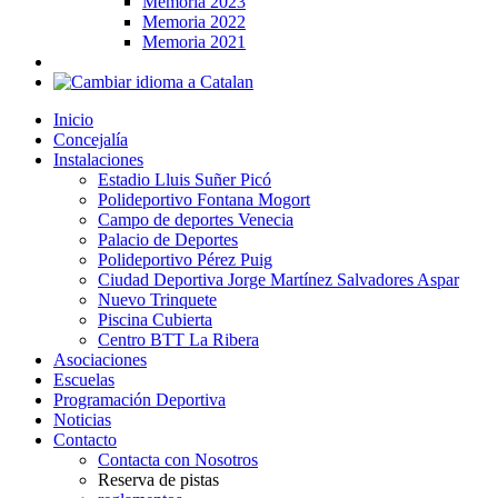
Memoria 2023
Memoria 2022
Memoria 2021
Inicio
Concejalía
Instalaciones
Estadio Lluis Suñer Picó
Polideportivo Fontana Mogort
Campo de deportes Venecia
Palacio de Deportes
Polideportivo Pérez Puig
Ciudad Deportiva Jorge Martínez Salvadores Aspar
Nuevo Trinquete
Piscina Cubierta
Centro BTT La Ribera
Asociaciones
Escuelas
Programación Deportiva
Noticias
Contacto
Contacta con Nosotros
Reserva de pistas