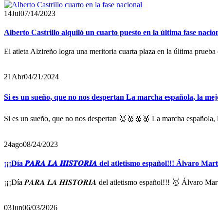
14
Jul
07/14/2023
Alberto Castrillo alquiló un cuarto puesto en la última fase nacio
El atleta Alzireño logra una meritoria cuarta plaza en la última prueba
21
Abr
04/21/2024
Si es un sueño, que no nos despertan La marcha española, la mej
Si es un sueño, que no nos despertan 🥇🥇🥈🥉 La marcha española, 
24
ago
08/24/2023
¡¡¡Día 𝑷𝑨𝑹𝑨 𝑳𝑨 𝑯𝑰𝑺𝑻𝑶𝑹𝑰𝑨 del atletismo español!!! Álv
¡¡¡Día 𝑷𝑨𝑹𝑨 𝑳𝑨 𝑯𝑰𝑺𝑻𝑶𝑹𝑰𝑨 del atletismo español!!! 🥇 Álva
03
Jun
06/03/2026