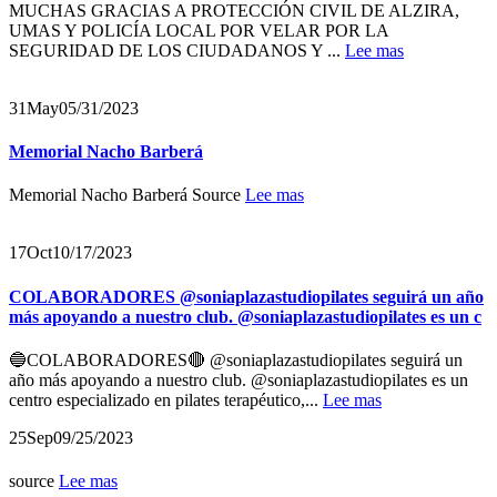
MUCHAS GRACIAS A PROTECCIÓN CIVIL DE ALZIRA,
UMAS Y POLICÍA LOCAL POR VELAR POR LA
SEGURIDAD DE LOS CIUDADANOS Y ...
Lee mas
31
May
05/31/2023
Memorial Nacho Barberá
Memorial Nacho Barberá Source
Lee mas
17
Oct
10/17/2023
COLABORADORES @soniaplazastudiopilates seguirá un año
más apoyando a nuestro club. @soniaplazastudiopilates es un c
🔵COLABORADORES🔴 @soniaplazastudiopilates seguirá un
año más apoyando a nuestro club. @soniaplazastudiopilates es un
centro especializado en pilates terapéutico,...
Lee mas
25
Sep
09/25/2023
source
Lee mas