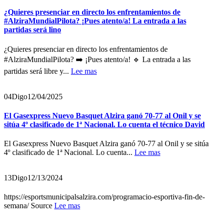
¿Quieres presenciar en directo los enfrentamientos de
#AlziraMundialPilota? ¡Pues atento/a! La entrada a las
partidas será lino
¿Quieres presenciar en directo los enfrentamientos de
#AlziraMundialPilota? ➡️ ¡Pues atento/a! 🔹 La entrada a las
partidas será libre y...
Lee mas
04
Digo
12/04/2025
El Gasexpress Nuevo Basquet Alzira ganó 70-77 al Onil y se
sitúa 4º clasificado de 1ª Nacional. Lo cuenta el técnico David
El Gasexpress Nuevo Basquet Alzira ganó 70-77 al Onil y se sitúa
4º clasificado de 1ª Nacional. Lo cuenta...
Lee mas
13
Digo
12/13/2024
https://esportsmunicipalsalzira.com/programacio-esportiva-fin-de-
semana/ Source
Lee mas