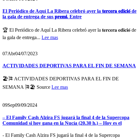
El Periódico de Aquí La Ribera celebró ayer la 𝐭𝐞𝐫𝐜𝐞𝐫𝐚 𝐞𝐝𝐢𝐜𝐢𝐨́ de
la gala de entrega de sus 𝐩𝐫𝐞𝐦𝐢. Entre
🏆 El Periódico de Aquí La Ribera celebró ayer la 𝐭𝐞𝐫𝐜𝐞𝐫𝐚 𝐞𝐝𝐢𝐜𝐢𝐨́ de
la gala de entrega...
Lee mas
07
Abr
04/07/2023
ACTIVIDADES DEPORTIVAS PARA EL FIN DE SEMANA
🏖🎏 ACTIVIDADES DEPORTIVAS PARA EL FIN DE
SEMANA 🎏🏖 Source
Lee mas
09
Sep
09/09/2024
– El Family Cash Alzira FS jugará la final 4 de la Supercopa
Comunidad si hoy gana en la Nucía (20.30 h.) – Hoy es el
- El Family Cash Alzira FS jugará la final 4 de la Supercopa