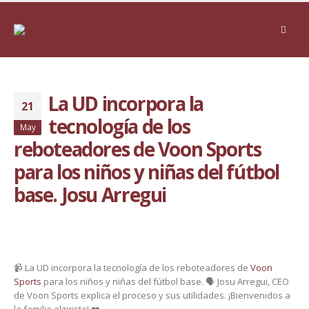
La UD incorpora la
21
tecnología de los
May
reboteadores de Voon Sports
para los niños y niñas del fútbol
base. Josu Arregui
📹 La UD incorpora la tecnología de los reboteadores de
Voon
Sports
para los niños y niñas del fútbol base. 🗣️ Josu Arregui, CEO
de Voon Sports explica el proceso y sus utilidades. ¡Bienvenidos a
la familia alzirista! ❤️