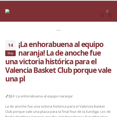
¡La enhorabuena al equipo
14
naranja! La de anoche fue
May
una victoria histórica para el
Valencia Basket Club porque vale
una pl
🏀🙌🎉 La enhorabuena al equipo naranja!
La de anoche fue una victoria histórica para el Valencia Basket
Club porque vale una plaza para la final four de la Euroliga. Los de
Pedro Martínez ganaron anoche al todopoderoso Panathinaikos