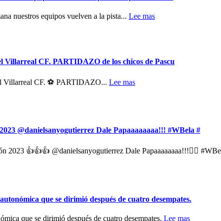
na nuestros equipos vuelven a la pista...
Lee mas
e el Villarreal CF. PARTIDAZO de los chicos de Pascu
 el Villarreal CF. ⚽️ PARTIDAZO...
Lee mas
 2023 @danielsanyogutierrez Dale Papaaaaaaaa!!! #WBela #
n 2023 👍👍👍 @danielsanyogutierrez Dale Papaaaaaaaa!!!🏋️‍♀️ #WB
 autonómica que se dirimió después de cuatro desempates.
nómica que se dirimió después de cuatro desempates.
Lee mas