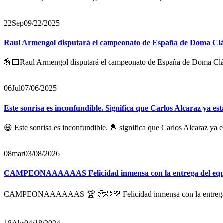
22
Sep
09/22/2025
Raul Armengol disputará el campeonato de España de Doma Clásic
🏇🏻Raul Armengol disputará el campeonato de España de Doma Clásica
06
Jul
07/06/2025
Este sonrisa es inconfundible. Significa que Carlos Alcaraz ya es
😃 Este sonrisa es inconfundible. 🎾 significa que Carlos Alcaraz ya e
08
mar
03/08/2026
CAMPEONAAAAAAS Felicidad inmensa con la entrega del equipo 
CAMPEONAAAAAAS 🏆 🥹🫶💜 Felicidad inmensa con la entrega del e
18
Abr
04/18/2024