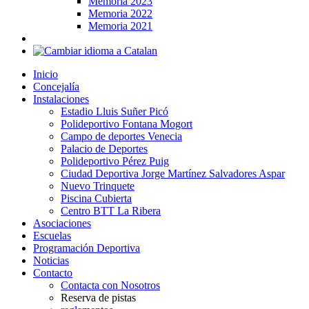
Memoria 2023
Memoria 2022
Memoria 2021
Inicio
Concejalía
Instalaciones
Estadio Lluis Suñer Picó
Polideportivo Fontana Mogort
Campo de deportes Venecia
Palacio de Deportes
Polideportivo Pérez Puig
Ciudad Deportiva Jorge Martínez Salvadores Aspar
Nuevo Trinquete
Piscina Cubierta
Centro BTT La Ribera
Asociaciones
Escuelas
Programación Deportiva
Noticias
Contacto
Contacta con Nosotros
Reserva de pistas