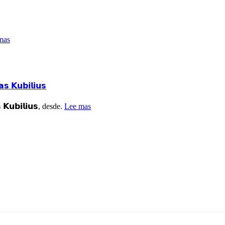
mas
𝗞𝘂𝗯𝗶𝗹𝗶𝘂𝘀
𝘂𝗯𝗶𝗹𝗶𝘂𝘀, desde.
Lee mas