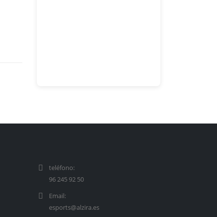
teléfono:
96 245 92 50
Email:
esports@alzira.es