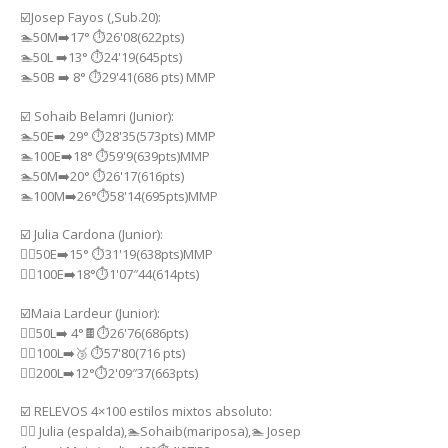
☑️Josep Fayos (,Sub.20):
🏊50M➡️17° ⏱️26'08(622pts)
🏊50L ➡️13° ⏱️24'19(645pts)
🏊50B ➡️ 8° ⏱️29'41(686 pts) MMP
☑️ Sohaib Belamri (Junior):
🏊50E➡️ 29° ⏱️28'35(573pts) MMP
🏊100E➡️18° ⏱️59'9(639pts)MMP
🏊50M➡️20° ⏱️26'17(616pts)
🏊100M➡️26°⏱️58'14(695pts)MMP
☑️ Julia Cardona (Junior):
🏊‍♀️50E➡️15° ⏱️31'19(638pts)MMP
🏊‍♀️100E➡️18°⏱️1'07″44(614pts)
☑️Maia Lardeur (Junior):
🏊‍♀️50L➡️ 4°🍫⏱️26'76(686pts)
🏊‍♀️100L➡️🥉 ⏱️57'80(716 pts)
🏊‍♀️200L➡️12°⏱️2'09″37(663pts)
☑️ RELEVOS 4×100 estilos mixtos absoluto:
🏊‍♀️ Julia (espalda),🏊Sohaib(mariposa),🏊 Josep