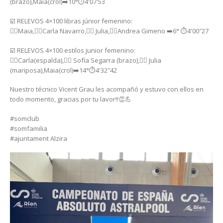
(brazo),Maia(crol)➡️10°⏱️4'07'53
☑️ RELEVOS 4×100 libras júnior femenino:
🏊‍♀️Maia,🏊‍♀️Carla Navarro,🏊‍♀️ Julia,🏊‍♀️Andrea Gimeno ➡️6° ⏱️4'00″27
☑️ RELEVOS 4×100 estilos junior femenino:
🏊‍♀️Carla(espalda),🏊‍♀️ Sofía Segarra (brazo),🏊‍♀️ Julia
(mariposa),Maia(crol)➡️14°⏱️4'32″42
Nuestro técnico Vicent Grau les acompañó y estuvo con ellos en
todo momento, gracias por tu lavor!!👏💪
#somclub
#somfamilia
#ajuntament Alzira