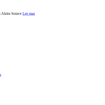
s Alzira Source
Lee mas
s