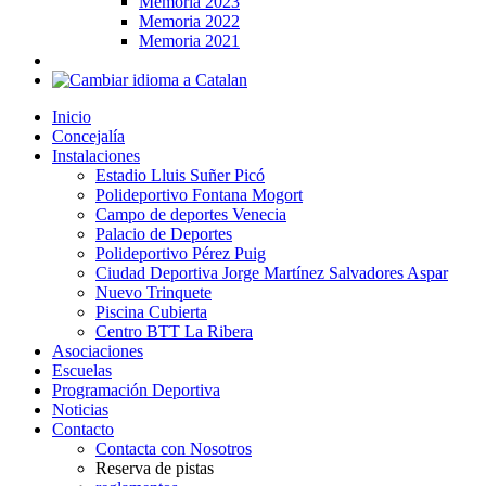
Memoria 2023
Memoria 2022
Memoria 2021
Inicio
Concejalía
Instalaciones
Estadio Lluis Suñer Picó
Polideportivo Fontana Mogort
Campo de deportes Venecia
Palacio de Deportes
Polideportivo Pérez Puig
Ciudad Deportiva Jorge Martínez Salvadores Aspar
Nuevo Trinquete
Piscina Cubierta
Centro BTT La Ribera
Asociaciones
Escuelas
Programación Deportiva
Noticias
Contacto
Contacta con Nosotros
Reserva de pistas