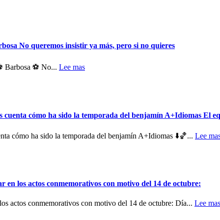
arbosa No queremos insistir ya más, pero si no quieres
️⚽️ Barbosa ⚽️ No...
Lee mas
uenta cómo ha sido la temporada del benjamín A+Idiomas El e
 cómo ha sido la temporada del benjamín A+Idiomas ⬇️🏀...
Lee ma
 en los actos conmemorativos con motivo del 14 de octubre:
los actos conmemorativos con motivo del 14 de octubre: Día...
Lee ma