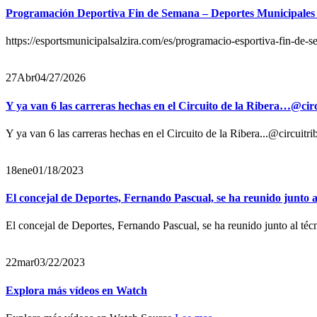
Programación Deportiva Fin de Semana – Deportes Municipales 
https://esportsmunicipalsalzira.com/es/programacio-esportiva-fin-d
27
Abr
04/27/2026
Y ya van 6 las carreras hechas en el Circuito de la Ribera…@circ
Y ya van 6 las carreras hechas en el Circuito de la Ribera...@circuitr
18
ene
01/18/2023
El concejal de Deportes, Fernando Pascual, se ha reunido junto 
El concejal de Deportes, Fernando Pascual, se ha reunido junto al té
22
mar
03/22/2023
Explora más vídeos en Watch