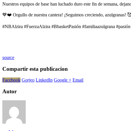
Nuestros equipos de base han luchado duro este fin de semana, dejand
💙❤️ Orgullo de nuestra cantera! ¡Seguimos creciendo, azulgranas! 
#NBAlzira #FuerzaAlzira #BbasketPasión #familiaazulgrana #pasión 
source
Compartir esta publicacion
Facebook
Gorjeo
LinkedIn
Google +
Email
Autor