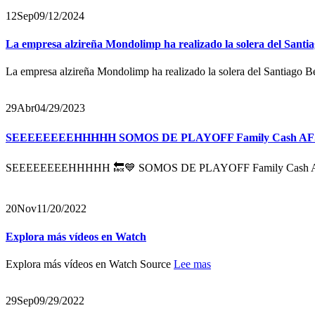
12
Sep
09/12/2024
La empresa alzireña Mondolimp ha realizado la solera del Santia
La empresa alzireña Mondolimp ha realizado la solera del Santiago Be
29
Abr
04/29/2023
SEEEEEEEEHHHHH SOMOS DE PLAYOFF Family Cash AFS 4⃣2⃣ S
SEEEEEEEEHHHHH 🔙💙 SOMOS DE PLAYOFF Family Cash AFS 4️⃣➖2
20
Nov
11/20/2022
Explora más vídeos en Watch
Explora más vídeos en Watch Source
Lee mas
29
Sep
09/29/2022