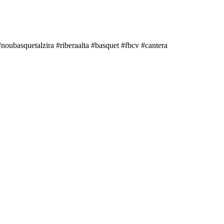
ubasquetalzira #riberaalta #basquet #fbcv #cantera