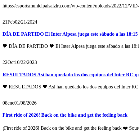
https://esportsmunicipalsalzira.com/wp-content/uploads/2022/12
21
Feb
02/21/2024
DÍA DE PARTIDO El Inter Alpesa juega este sábado a las 18:15 
🖤 DÍA DE PARTIDO 🖤 El Inter Alpesa juega este sábado a las 18:1
22
Oct
10/22/2023
RESULTADOS Así han quedado los dos equipos del Inter RC que 
🖤 RESULTADOS 🖤 Así han quedado los dos equipos del Inter RC qu
08
ene
01/08/2026
First ride of 2026! Back on the bike and get the feeling back
¡First ride of 2026! Back on the bike and get the feeling back ❤️ Sou