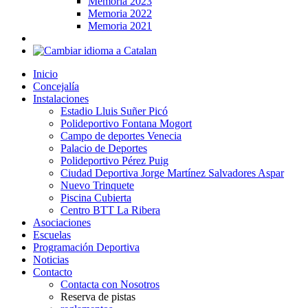
Memoria 2023
Memoria 2022
Memoria 2021
Inicio
Concejalía
Instalaciones
Estadio Lluis Suñer Picó
Polideportivo Fontana Mogort
Campo de deportes Venecia
Palacio de Deportes
Polideportivo Pérez Puig
Ciudad Deportiva Jorge Martínez Salvadores Aspar
Nuevo Trinquete
Piscina Cubierta
Centro BTT La Ribera
Asociaciones
Escuelas
Programación Deportiva
Noticias
Contacto
Contacta con Nosotros
Reserva de pistas