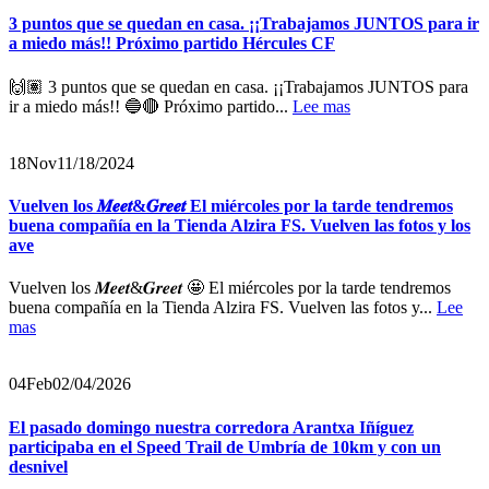
3 puntos que se quedan en casa. ¡¡Trabajamos JUNTOS para ir
a miedo más!! Próximo partido Hércules CF
🙌🏽 3 puntos que se quedan en casa. ¡¡Trabajamos JUNTOS para
ir a miedo más!! 🔵🔴 Próximo partido...
Lee mas
18
Nov
11/18/2024
Vuelven los 𝑴𝒆𝒆𝒕&𝑮𝒓𝒆𝒆𝒕 El miércoles por la tarde tendremos
buena compañía en la Tienda Alzira FS. Vuelven las fotos y los
ave
Vuelven los 𝑴𝒆𝒆𝒕&𝑮𝒓𝒆𝒆𝒕 🤩 El miércoles por la tarde tendremos
buena compañía en la Tienda Alzira FS. Vuelven las fotos y...
Lee
mas
04
Feb
02/04/2026
El pasado domingo nuestra corredora Arantxa Iñíguez
participaba en el Speed Trail de Umbría de 10km y con un
desnivel