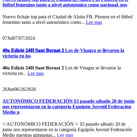
fútbol femenino tanto a nivel autonómico como nacional, nos
Nuevo fichaje top para el Ciudad de Alzira FB. Pionera en el fútbol
femenino tanto a nivel autonómico como...
Lee mas
07
Jul
07/07/2024
𝟒𝟎𝐚 𝐄𝐝𝐢𝐜𝐢𝐨́ 𝟐𝟒𝐇 𝐒𝐚𝐧𝐭 𝐁𝐞𝐫𝐧𝐚𝐭 𝟐 Los de Visagra se llevaron la
victoria en los
𝟒𝟎𝐚 𝐄𝐝𝐢𝐜𝐢𝐨́ 𝟐𝟒𝐇 𝐒𝐚𝐧𝐭 𝐁𝐞𝐫𝐧𝐚𝐭 𝟐 Los de Visagra se llevaron la
victoria en...
Lee mas
26
Jun
06/26/2026
AUTONÓMICO FEDERACIÓN El pasado sábado 20 de junio
nos representaron en la categoría Equipón Juvenil Federación
Medio n
✨AUTONÓMICO FEDERACIÓN ✨ El pasado sábado 20 de
junio nos representaron en la categoría Equipón Juvenil Federación
Medio nuestras gimnastas...
Lee mas