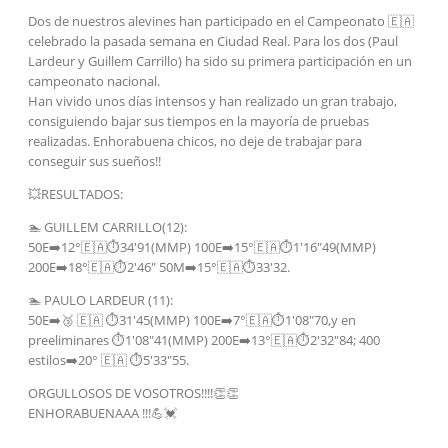
Dos de nuestros alevines han participado en el Campeonato 🇪🇦
celebrado la pasada semana en Ciudad Real. Para los dos (Paul
Lardeur y Guillem Carrillo) ha sido su primera participación en un
campeonato nacional.
Han vivido unos días intensos y han realizado un gran trabajo,
consiguiendo bajar sus tiempos en la mayoría de pruebas
realizadas. Enhorabuena chicos, no deje de trabajar para
conseguir sus sueños!!
💥RESULTADOS:
🏊 GUILLEM CARRILLO(12):
50E➡️12°🇪🇦⏱️34'91(MMP) 100E➡️15°🇪🇦⏱️1'16″49(MMP)
200E➡️18°🇪🇦⏱️2'46″ 50M➡️15°🇪🇦⏱️33'32.
🏊 PAULO LARDEUR (11):
50E➡️🥉 🇪🇦 ⏱️31'45(MMP) 100E➡️7°🇪🇦⏱️1'08″70,y en
preeliminares ⏱️1'08″41(MMP) 200E➡️13°🇪🇦⏱️2'32″84; 400
estilos➡️20° 🇪🇦 ⏱️5'33″55.
ORGULLOSOS DE VOSOTROS!!!!👏👏
ENHORABUENAAA !!!💪💓