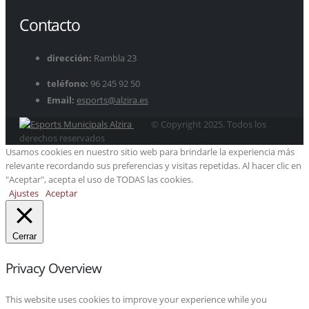
Contacto
dirección:
Rambla 23
teléfono:
96 245 92 50
Email:
esports@alzira.es
© Copyright 2025. Todos los
derechos reservados
Usamos cookies en nuestro sitio web para brindarle la experiencia más
relevante recordando sus preferencias y visitas repetidas. Al hacer clic en
"Aceptar", acepta el uso de TODAS las cookies.
Ajustes
Aceptar
Cerrar
Privacy Overview
This website uses cookies to improve your experience while you