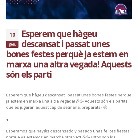
Esperem que hàgeu
10
descansat i passat unes
gen.
bones festes perquè ja estem en
marxa una altra vegada! Aquests
són els parti
Esperem que hàgeu descansat i passat unes bones festes perquè
ja estem en marxa una altra vegada! 🎉🥳 Aquests són els partits
que es jugaran aquest cap de setmana, preparats? 😜
●
Esperamos que hayáis descansado y pasado unas felices fiestas
porque ya estamos en marcha otra vez! 🎉🥳 Estos son los