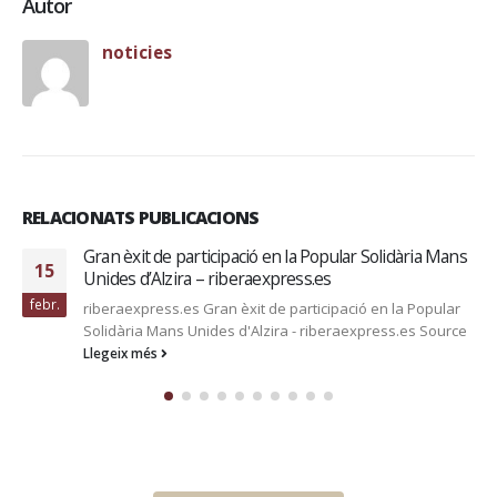
Autor
noticies
RELACIONATS PUBLICACIONS
𝐂𝐇𝐀𝐌𝐏𝐈𝐎𝐍𝐒 𝐈𝐍 𝐕𝐀𝐋𝐄𝐍𝐂𝐈𝐀
14
#PremierPadel #ValenciaPremierPadelP1
juny
🌪️🇪🇸𝐂𝐇𝐀𝐌𝐏𝐈𝐎𝐍𝐒 𝐈𝐍 𝐕𝐀𝐋𝐄𝐍𝐂𝐈𝐀🏆🪄
#PremierPadel #ValenciaPremierPadelP1 Source
Llegeix més