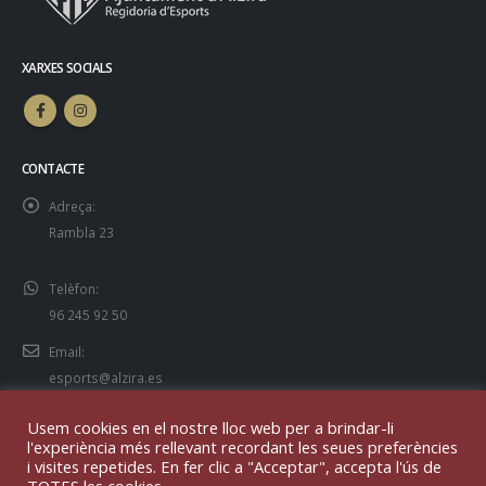
XARXES SOCIALS
CONTACTE
Adreça:
Rambla 23
Telèfon:
96 245 92 50
Email:
esports@alzira.es
Usem cookies en el nostre lloc web per a brindar-li
l'experiència més rellevant recordant les seues preferències
i visites repetides. En fer clic a "Acceptar", accepta l'ús de