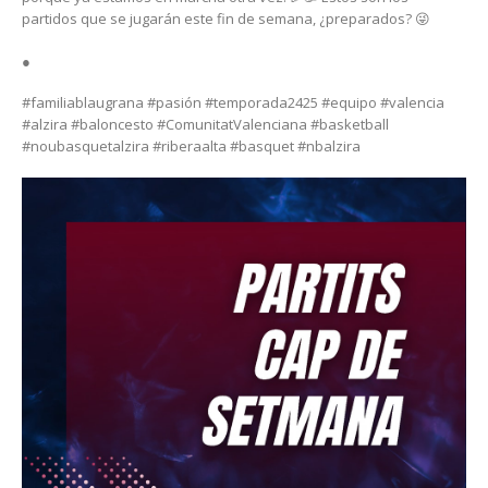
partidos que se jugarán este fin de semana, ¿preparados? 😜
●
#familiablaugrana #pasión #temporada2425 #equipo #valencia
#alzira #baloncesto #ComunitatValenciana #basketball
#noubasquetalzira #riberaalta #basquet #nbalzira