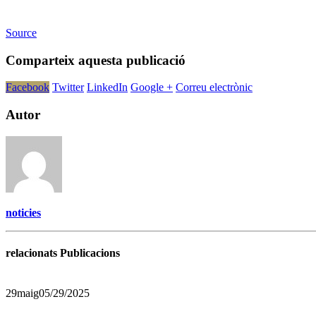
Source
Comparteix aquesta publicació
Facebook
Twitter
LinkedIn
Google +
Correu electrònic
Autor
noticies
relacionats Publicacions
29
maig
05/29/2025