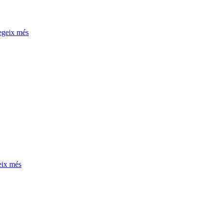
egeix més
eix més