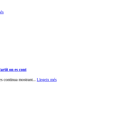
és
it on es cont
ontinua mostrant...
Llegeix més