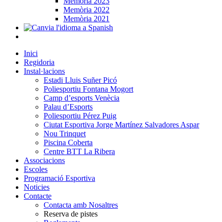
Memòria 2023
Memòria 2022
Memòria 2021
Inici
Regidoria
Instal·lacions
Estadi Lluis Suñer Picó
Poliesportiu Fontana Mogort
Camp d’esports Venècia
Palau d’Esports
Poliesportiu Pérez Puig
Ciutat Esportiva Jorge Martínez Salvadores Aspar
Nou Trinquet
Piscina Coberta
Centre BTT La Ribera
Associacions
Escoles
Programació Esportiva
Noticies
Contacte
Contacta amb Nosaltres
Reserva de pistes