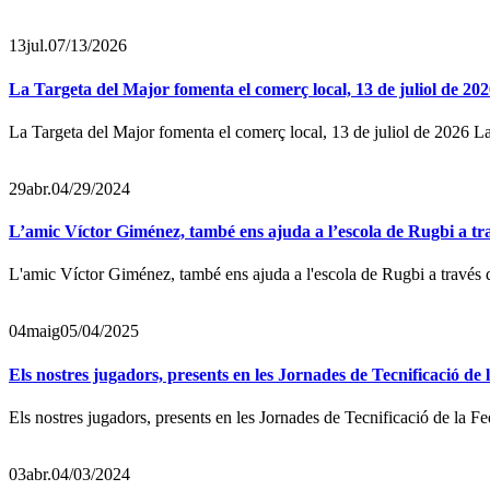
13
jul.
07/13/2026
La Targeta del Major fomenta el comerç local, 13 de juliol de 20
La Targeta del Major fomenta el comerç local, 13 de juliol de 2026 L
29
abr.
04/29/2024
L’amic Víctor Giménez, també ens ajuda a l’escola de Rugbi a
L'amic Víctor Giménez, també ens ajuda a l'escola de Rugbi a trav
04
maig
05/04/2025
Els nostres jugadors, presents en les Jornades de Tecnificació de
Els nostres jugadors, presents en les Jornades de Tecnificació de la F
03
abr.
04/03/2024