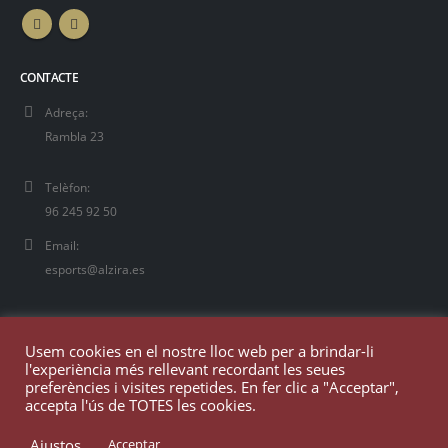
CONTACTE
Adreça:
Rambla 23
Telèfon:
96 245 92 50
Email:
esports@alzira.es
Usem cookies en el nostre lloc web per a brindar-li
l'experiència més rellevant recordant les seues
preferències i visites repetides. En fer clic a "Acceptar",
accepta l'ús de TOTES les cookies.
Ajustos
Acceptar