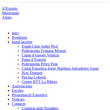
Inici
Regidoria
Instal·lacions
Estadi Lluis Suñer Picó
Poliesportiu Fontana Mogort
Camp d’esports Venècia
Palau d’Esports
Poliesportiu Pérez Puig
Ciutat Esportiva Jorge Martínez Salvadores Aspar
Nou Trinquet
Piscina Coberta
Centre BTT La Ribera
Associacions
Escoles
Programació Esportiva
Noticies
Contacte
Contacta amb Nosaltres