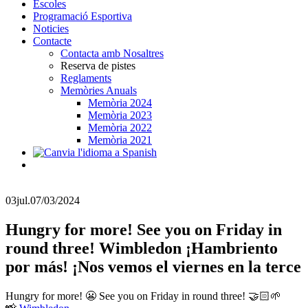
Escoles
Programació Esportiva
Noticies
Contacte
Contacta amb Nosaltres
Reserva de pistes
Reglaments
Memòries Anuals
Memòria 2024
Memòria 2023
Memòria 2022
Memòria 2021
03
jul.
07/03/2024
Hungry for more! See you on Friday in
round three! Wimbledon ¡Hambriento
por más! ¡Nos vemos el viernes en la terce
Hungry for more! 😬 See you on Friday in round three! 🤝🏻🌱