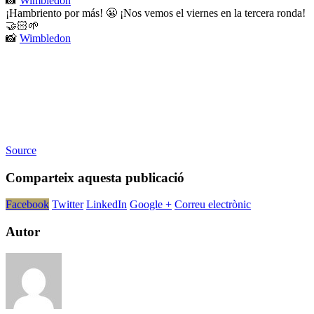
📸
Wimbledon
¡Hambriento por más! 😬 ¡Nos vemos el viernes en la tercera ronda!
🤝🏻🌱
📸
Wimbledon
Source
Comparteix aquesta publicació
Facebook
Twitter
LinkedIn
Google +
Correu electrònic
Autor