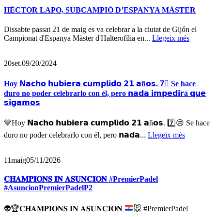
HÉCTOR LAPO, SUBCAMPIÓ D’ESPANYA MÀSTER
Dissabte passat 21 de maig es va celebrar a la ciutat de Gijón el
Campionat d'Espanya Màster d'Halterofília en...
Llegeix més
20
set.
09/20/2024
Hoy 𝗡𝗮𝗰𝗵𝗼 𝗵𝘂𝗯𝗶𝗲𝗿𝗮 𝗰𝘂𝗺𝗽𝗹𝗶𝗱𝗼 𝟮𝟭 𝗮ñ𝗼𝘀. 7⃣ Se hace
duro no poder celebrarlo con él, pero 𝗻𝗮𝗱𝗮 𝗶𝗺𝗽𝗲𝗱𝗶𝗿á 𝗾𝘂𝗲
𝘀𝗶𝗴𝗮𝗺𝗼𝘀
💙Hoy 𝗡𝗮𝗰𝗵𝗼 𝗵𝘂𝗯𝗶𝗲𝗿𝗮 𝗰𝘂𝗺𝗽𝗹𝗶𝗱𝗼 𝟮𝟭 𝗮ñ𝗼𝘀. 7️⃣😢 Se hace
duro no poder celebrarlo con él, pero 𝗻𝗮𝗱𝗮...
Llegeix més
11
maig
05/11/2026
𝐂𝐇𝐀𝐌𝐏𝐈𝐎𝐍𝐒 𝐈𝐍 𝐀𝐒𝐔𝐍𝐂𝐈𝐎𝐍 #PremierPadel
#AsuncionPremierPadelP2
👽
🏆
𝐂𝐇𝐀𝐌𝐏𝐈𝐎𝐍𝐒 𝐈𝐍 𝐀𝐒𝐔𝐍𝐂𝐈𝐎𝐍
🐭
#PremierPadel