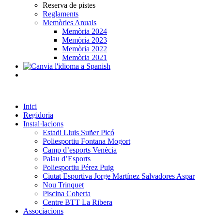
Reserva de pistes
Reglaments
Memòries Anuals
Memòria 2024
Memòria 2023
Memòria 2022
Memòria 2021
Inici
Regidoria
Instal·lacions
Estadi Lluis Suñer Picó
Poliesportiu Fontana Mogort
Camp d’esports Venècia
Palau d’Esports
Poliesportiu Pérez Puig
Ciutat Esportiva Jorge Martínez Salvadores Aspar
Nou Trinquet
Piscina Coberta
Centre BTT La Ribera
Associacions