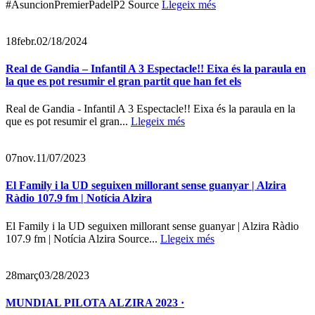
#AsuncionPremierPadelP2 Source
Llegeix més
18
febr.
02/18/2024
Real de Gandia – Infantil A 3 Espectacle!! Eixa és la paraula en
la que es pot resumir el gran partit que han fet els
Real de Gandia - Infantil A 3 Espectacle!! Eixa és la paraula en la
que es pot resumir el gran...
Llegeix més
07
nov.
11/07/2023
El Family i la UD seguixen millorant sense guanyar | Alzira
Ràdio 107.9 fm | Notícia Alzira
El Family i la UD seguixen millorant sense guanyar | Alzira Ràdio
107.9 fm | Notícia Alzira Source...
Llegeix més
28
març
03/28/2023
MUNDIAL PILOTA ALZIRA 2023 ·