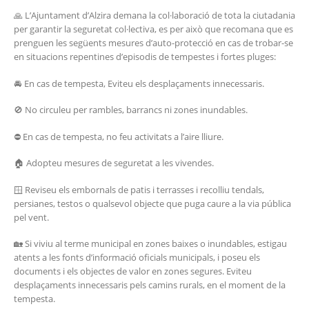
🙏 L’Ajuntament d’Alzira demana la col·laboració de tota la ciutadania
per garantir la seguretat col·lectiva, es per això que recomana que es
prenguen les següents mesures d’auto-protecció en cas de trobar-se
en situacions repentines d’episodis de tempestes i fortes pluges:
🚘 En cas de tempesta, Eviteu els desplaçaments innecessaris.
🚫 No circuleu per rambles, barrancs ni zones inundables.
⛔ En cas de tempesta, no feu activitats a l’aire lliure.
🏠 Adopteu mesures de seguretat a les vivendes.
🪟 Reviseu els embornals de patis i terrasses i recolliu tendals,
persianes, testos o qualsevol objecte que puga caure a la via pública
pel vent.
🏡 Si viviu al terme municipal en zones baixes o inundables, estigau
atents a les fonts d’informació oficials municipals, i poseu els
documents i els objectes de valor en zones segures. Eviteu
desplaçaments innecessaris pels camins rurals, en el moment de la
tempesta.