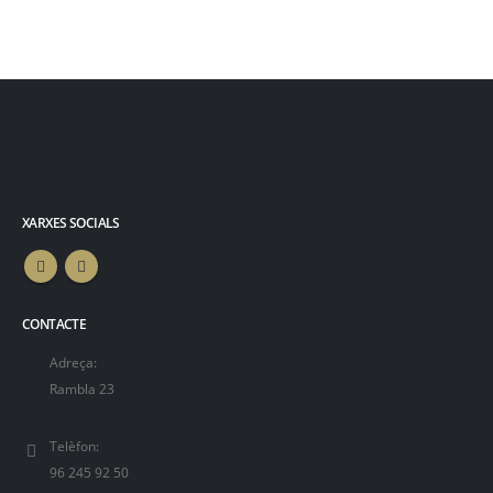
XARXES SOCIALS
CONTACTE
Adreça:
Rambla 23
Telèfon:
96 245 92 50