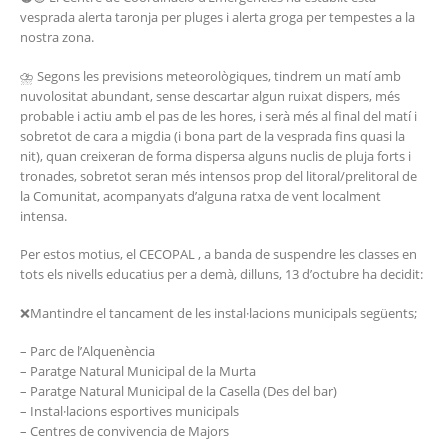
vesprada alerta taronja per pluges i alerta groga per tempestes a la
nostra zona.
⛈️ Segons les previsions meteorològiques, tindrem un matí amb
nuvolositat abundant, sense descartar algun ruixat dispers, més
probable i actiu amb el pas de les hores, i serà més al final del matí i
sobretot de cara a migdia (i bona part de la vesprada fins quasi la
nit), quan creixeran de forma dispersa alguns nuclis de pluja forts i
tronades, sobretot seran més intensos prop del litoral/prelitoral de
la Comunitat, acompanyats d’alguna ratxa de vent localment
intensa.
Per estos motius, el CECOPAL , a banda de suspendre les classes en
tots els nivells educatius per a demà, dilluns, 13 d’octubre ha decidit:
❌Mantindre el tancament de les instal·lacions municipals següents;
– Parc de l’Alquenència
– Paratge Natural Municipal de la Murta
– Paratge Natural Municipal de la Casella (Des del bar)
– Instal·lacions esportives municipals
– Centres de convivencia de Majors