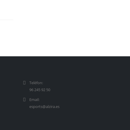
Telèfon:
96 245 92 50
Email:
esports@alzira.es