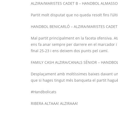
ALZIRA/MARISTES CADET B – HANDBOL ALMASS
Partit molt disputat que no queda resolt fins l’úl
HANDBOL BENICARLÓ – ALZIRA/MARISTES CADET
Mal partit principalment en la faceta ofensiva. 
ens fa anar sempre per darrere en el marcador i 
final 25-23 i ens deixem dos punts pel camí.
FAMILY CASH ALZIRA/CANALS SÈNIOR – HANDBO
Desplaçament amb moltíssimes baixes davant un r
que si hages tingut més banqueta el partit hagués
#Handbolicats
RIBERA ALTAAA! ALZIRAAA!