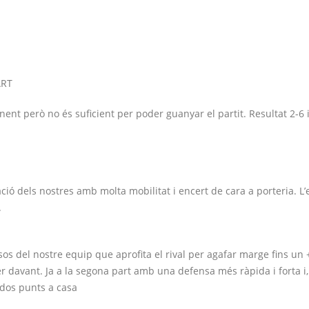
ART
nt però no és suficient per poder guanyar el partit. Resultat 2-6 i
ció dels nostres amb molta mobilitat i encert de cara a porteria. L
.
s del nostre equip que aprofita el rival per agafar marge fins un 
 davant. Ja a la segona part amb una defensa més ràpida i forta i,
 dos punts a casa