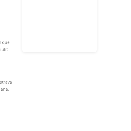
l que
ulit
strava
mana.