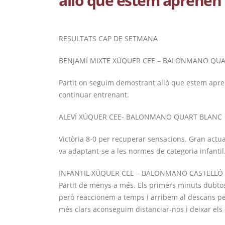
allò que estem aprenen
RESULTATS CAP DE SETMANA
BENJAMÍ MIXTE XÚQUER CEE – BALONMANO QU
Partit on seguim demostrant allò que estem aprene
continuar entrenant.
ALEVÍ XÚQUER CEE- BALONMANO QUART BLANC
Victòria 8-0 per recuperar sensacions. Gran actua
va adaptant-se a les normes de categoria infantil
INFANTIL XÚQUER CEE – BALONMANO CASTELLÓ
Partit de menys a més. Els primers minuts dubtoso
però reaccionem a temps i arribem al descans per
més clars aconseguim distanciar-nos i deixar els