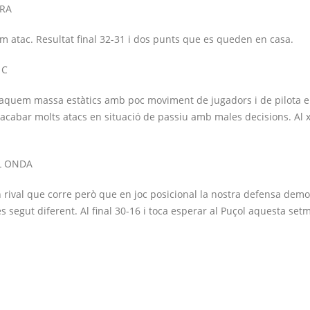
ORA
tim atac. Resultat final 32-31 i dos punts que es queden en casa.
 C
Ataquem massa estàtics amb poc moviment de jugadors i de pilota e
acabar molts atacs en situació de passiu amb males decisions. Al xi
L ONDA
ival que corre però que en joc posicional la nostra defensa demo
 segut diferent. Al final 30-16 i toca esperar al Puçol aquesta set