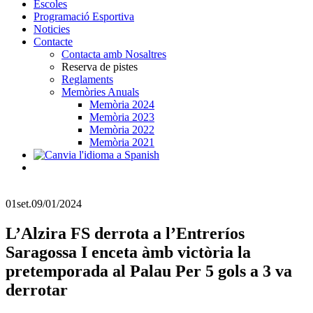
Escoles
Programació Esportiva
Noticies
Contacte
Contacta amb Nosaltres
Reserva de pistes
Reglaments
Memòries Anuals
Memòria 2024
Memòria 2023
Memòria 2022
Memòria 2021
01
set.
09/01/2024
L’Alzira FS derrota a l’Entreríos
Saragossa I enceta àmb victòria la
pretemporada al Palau Per 5 gols a 3 va
derrotar