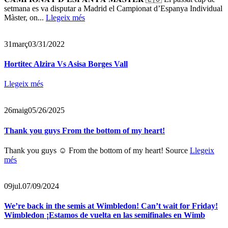
setmana es va disputar a Madrid el Campionat d’Espanya Individual
Màster, on...
Llegeix més
31
març
03/31/2022
Hortitec Alzira Vs Asisa Borges Vall
Llegeix més
26
maig
05/26/2025
Thank you guys From the bottom of my heart!
Thank you guys ☺️ From the bottom of my heart! Source
Llegeix
més
09
jul.
07/09/2024
We’re back in the semis at Wimbledon! Can’t wait for Friday!
Wimbledon ¡Estamos de vuelta en las semifinales en Wimb