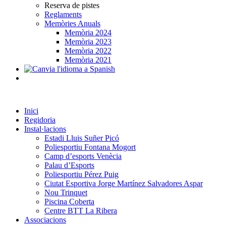
Reserva de pistes
Reglaments
Memòries Anuals
Memòria 2024
Memòria 2023
Memòria 2022
Memòria 2021
Inici
Regidoria
Instal·lacions
Estadi Lluis Suñer Picó
Poliesportiu Fontana Mogort
Camp d’esports Venècia
Palau d’Esports
Poliesportiu Pérez Puig
Ciutat Esportiva Jorge Martínez Salvadores Aspar
Nou Trinquet
Piscina Coberta
Centre BTT La Ribera
Associacions