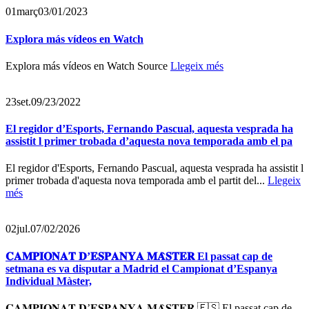
01
març
03/01/2023
Explora más vídeos en Watch
Explora más vídeos en Watch Source
Llegeix més
23
set.
09/23/2022
El regidor d’Esports, Fernando Pascual, aquesta vesprada ha
assistit l primer trobada d’aquesta nova temporada amb el pa
El regidor d'Esports, Fernando Pascual, aquesta vesprada ha assistit l
primer trobada d'aquesta nova temporada amb el partit del...
Llegeix
més
02
jul.
07/02/2026
𝐂𝐀𝐌𝐏𝐈𝐎𝐍𝐀𝐓 𝐃’𝐄𝐒𝐏𝐀𝐍𝐘𝐀 𝐌𝐀̀𝐒𝐓𝐄𝐑 El passat cap de
setmana es va disputar a Madrid el Campionat d’Espanya
Individual Màster,
𝐂𝐀𝐌𝐏𝐈𝐎𝐍𝐀𝐓 𝐃’𝐄𝐒𝐏𝐀𝐍𝐘𝐀 𝐌𝐀̀𝐒𝐓𝐄𝐑 🇪🇸 El passat cap de