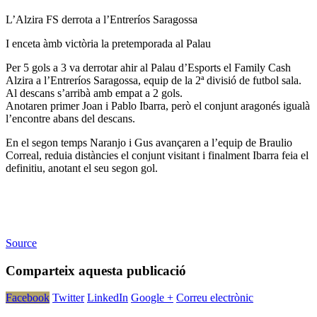
L’Alzira FS derrota a l’Entreríos Saragossa
I enceta àmb victòria la pretemporada al Palau
Per 5 gols a 3 va derrotar ahir al Palau d’Esports el Family Cash
Alzira a l’Entreríos Saragossa, equip de la 2ª divisió de futbol sala.
Al descans s’arribà amb empat a 2 gols.
Anotaren primer Joan i Pablo Ibarra, però el conjunt aragonés igualà
l’encontre abans del descans.
En el segon temps Naranjo i Gus avançaren a l’equip de Braulio
Correal, reduia distàncies el conjunt visitant i finalment Ibarra feia el
definitiu, anotant el seu segon gol.
Source
Comparteix aquesta publicació
Facebook
Twitter
LinkedIn
Google +
Correu electrònic