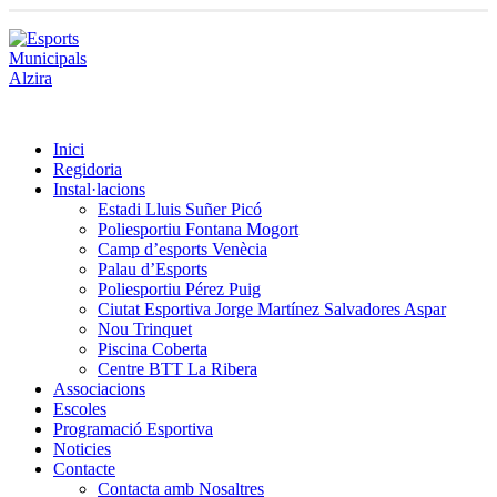
Inici
Regidoria
Instal·lacions
Estadi Lluis Suñer Picó
Poliesportiu Fontana Mogort
Camp d’esports Venècia
Palau d’Esports
Poliesportiu Pérez Puig
Ciutat Esportiva Jorge Martínez Salvadores Aspar
Nou Trinquet
Piscina Coberta
Centre BTT La Ribera
Associacions
Escoles
Programació Esportiva
Noticies
Contacte
Contacta amb Nosaltres