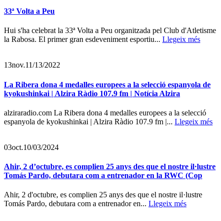
33ª Volta a Peu
Hui s'ha celebrat la 33ª Volta a Peu organitzada pel Club d'Atletisme
la Rabosa. El primer gran esdeveniment esportiu...
Llegeix més
13
nov.
11/13/2022
La Ribera dona 4 medalles europees a la selecció espanyola de
kyokushinkai | Alzira Ràdio 107.9 fm | Notícia Alzira
alziraradio.com La Ribera dona 4 medalles europees a la selecció
espanyola de kyokushinkai | Alzira Ràdio 107.9 fm |...
Llegeix més
03
oct.
10/03/2024
Ahir, 2 d’octubre, es complien 25 anys des que el nostre il·lustre
Tomás Pardo, debutara com a entrenador en la RWC (Cop
Ahir, 2 d'octubre, es complien 25 anys des que el nostre il·lustre
Tomás Pardo, debutara com a entrenador en...
Llegeix més