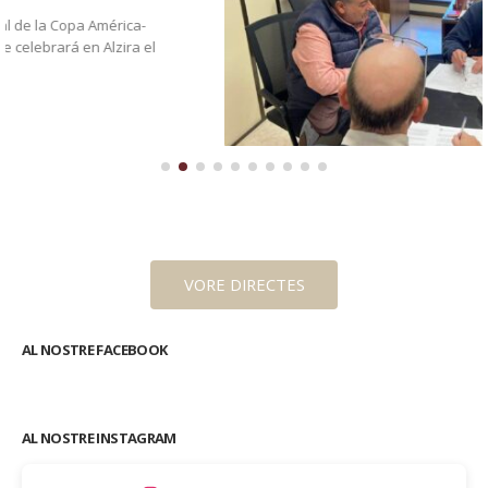
El regidor d’Esports, Fernando Pascual s’ha reunit
28
amb el Club Atletisme Ricky Sporteam per posar en
marxa la III Sant S
nov.
El regidor d’Esports, Fernando Pascual s’ha reunit amb el
Club Atletisme Ricky Sporteam per posar en marxa la III...
Llegeix més
VORE DIRECTES