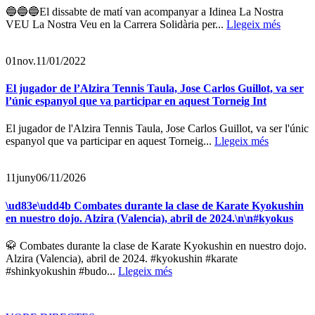
🔵🔵🔵El dissabte de matí van acompanyar a Idinea La Nostra
VEU La Nostra Veu en la Carrera Solidària per...
Llegeix més
01
nov.
11/01/2022
El jugador de l’Alzira Tennis Taula, Jose Carlos Guillot, va ser
l’únic espanyol que va participar en aquest Torneig Int
El jugador de l'Alzira Tennis Taula, Jose Carlos Guillot, va ser l'únic
espanyol que va participar en aquest Torneig...
Llegeix més
11
juny
06/11/2026
\ud83e\udd4b Combates durante la clase de Karate Kyokushin
en nuestro dojo. Alzira (Valencia), abril de 2024.\n\n#kyokus
🥋 Combates durante la clase de Karate Kyokushin en nuestro dojo.
Alzira (Valencia), abril de 2024. #kyokushin #karate
#shinkyokushin #budo...
Llegeix més