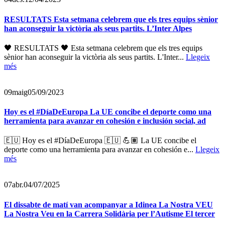
RESULTATS Esta setmana celebrem que els tres equips sènior
han aconseguir la victòria als seus partits. L’Inter Alpes
🖤 RESULTATS 🖤 Esta setmana celebrem que els tres equips
sènior han aconseguir la victòria als seus partits. L'Inter...
Llegeix
més
09
maig
05/09/2023
Hoy es el #DíaDeEuropa La UE concibe el deporte como una
herramienta para avanzar en cohesión e inclusión social, ad
🇪🇺 Hoy es el #DíaDeEuropa 🇪🇺 💪🏽 La UE concibe el
deporte como una herramienta para avanzar en cohesión e...
Llegeix
més
07
abr.
04/07/2025
El dissabte de matí van acompanyar a Idinea La Nostra VEU
La Nostra Veu en la Carrera Solidària per l’Autisme El tercer