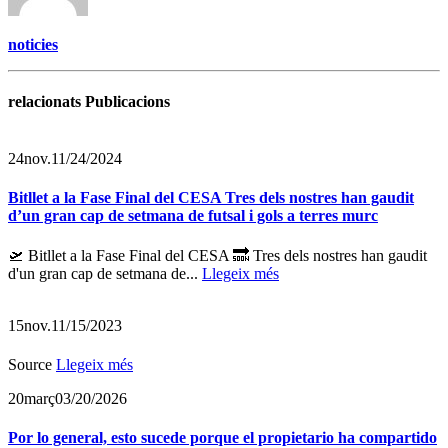
noticies
relacionats Publicacions
24
nov.
11/24/2024
Bitllet a la Fase Final del CESA Tres dels nostres han gaudit
d’un gran cap de setmana de futsal i gols a terres murc
🛫 Bitllet a la Fase Final del CESA 🔜 Tres dels nostres han gaudit
d'un gran cap de setmana de...
Llegeix més
15
nov.
11/15/2023
Source
Llegeix més
20
març
03/20/2026
Por lo general, esto sucede porque el propietario ha compartido