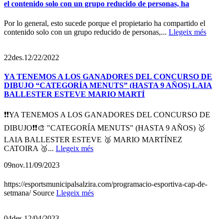
el contenido solo con un grupo reducido de personas, ha
Por lo general, esto sucede porque el propietario ha compartido el
contenido solo con un grupo reducido de personas,...
Llegeix més
22
des.
12/22/2022
YA TENEMOS A LOS GANADORES DEL CONCURSO DE
DIBUJO “CATEGORÍA MENUTS” (HASTA 9 AÑOS) LAIA
BALLESTER ESTEVE MARIO MARTÍ
❗❗YA TENEMOS A LOS GANADORES DEL CONCURSO DE
DIBUJO❗❗🎨 "CATEGORÍA MENUTS" (HASTA 9 AÑOS) 🥇
LAIA BALLESTER ESTEVE 🥈 MARIO MARTÍNEZ
CATOIRA 🥉...
Llegeix més
09
nov.
11/09/2023
https://esportsmunicipalsalzira.com/programacio-esportiva-cap-de-
setmana/ Source
Llegeix més
04
des.
12/04/2023