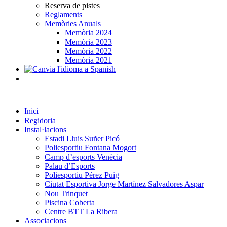
Reserva de pistes
Reglaments
Memòries Anuals
Memòria 2024
Memòria 2023
Memòria 2022
Memòria 2021
Inici
Regidoria
Instal·lacions
Estadi Lluis Suñer Picó
Poliesportiu Fontana Mogort
Camp d’esports Venècia
Palau d’Esports
Poliesportiu Pérez Puig
Ciutat Esportiva Jorge Martínez Salvadores Aspar
Nou Trinquet
Piscina Coberta
Centre BTT La Ribera
Associacions