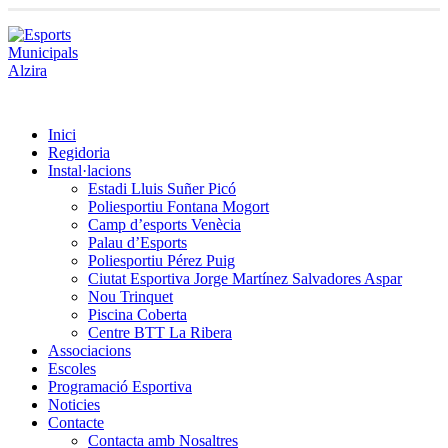
Inici
Regidoria
Instal·lacions
Estadi Lluis Suñer Picó
Poliesportiu Fontana Mogort
Camp d’esports Venècia
Palau d’Esports
Poliesportiu Pérez Puig
Ciutat Esportiva Jorge Martínez Salvadores Aspar
Nou Trinquet
Piscina Coberta
Centre BTT La Ribera
Associacions
Escoles
Programació Esportiva
Noticies
Contacte
Contacta amb Nosaltres