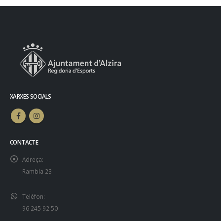
XARXES SOCIALS
CONTACTE
Adreça:
Rambla 23
Telèfon:
96 245 92 50