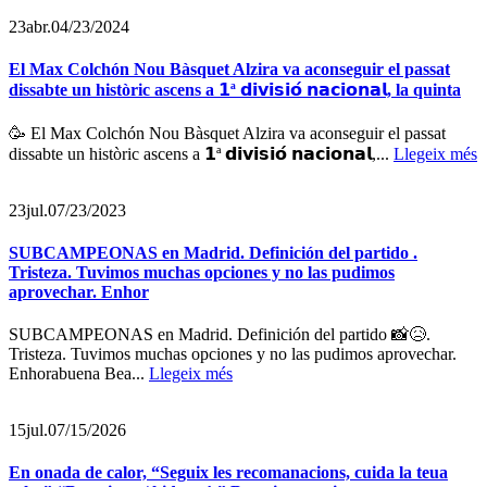
23
abr.
04/23/2024
El Max Colchón Nou Bàsquet Alzira va aconseguir el passat
dissabte un històric ascens a 𝟭ª 𝗱𝗶𝘃𝗶𝘀𝗶𝗼́ 𝗻𝗮𝗰𝗶𝗼𝗻𝗮𝗹, la quinta
🥳 El Max Colchón Nou Bàsquet Alzira va aconseguir el passat
dissabte un històric ascens a 𝟭ª 𝗱𝗶𝘃𝗶𝘀𝗶𝗼́ 𝗻𝗮𝗰𝗶𝗼𝗻𝗮𝗹,...
Llegeix més
23
jul.
07/23/2023
SUBCAMPEONAS en Madrid. Definición del partido .
Tristeza. Tuvimos muchas opciones y no las pudimos
aprovechar. Enhor
SUBCAMPEONAS en Madrid. Definición del partido 📸😥.
Tristeza. Tuvimos muchas opciones y no las pudimos aprovechar.
Enhorabuena Bea...
Llegeix més
15
jul.
07/15/2026
En onada de calor, “Seguix les recomanacions, cuida la teua