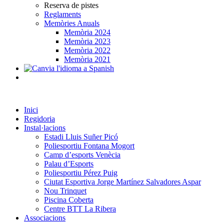
Reserva de pistes
Reglaments
Memòries Anuals
Memòria 2024
Memòria 2023
Memòria 2022
Memòria 2021
Inici
Regidoria
Instal·lacions
Estadi Lluis Suñer Picó
Poliesportiu Fontana Mogort
Camp d’esports Venècia
Palau d’Esports
Poliesportiu Pérez Puig
Ciutat Esportiva Jorge Martínez Salvadores Aspar
Nou Trinquet
Piscina Coberta
Centre BTT La Ribera
Associacions