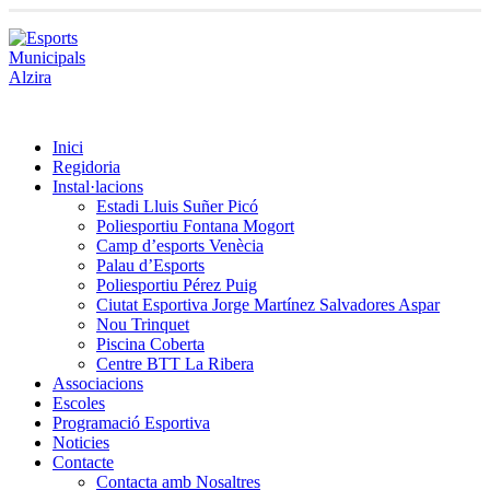
Inici
Regidoria
Instal·lacions
Estadi Lluis Suñer Picó
Poliesportiu Fontana Mogort
Camp d’esports Venècia
Palau d’Esports
Poliesportiu Pérez Puig
Ciutat Esportiva Jorge Martínez Salvadores Aspar
Nou Trinquet
Piscina Coberta
Centre BTT La Ribera
Associacions
Escoles
Programació Esportiva
Noticies
Contacte
Contacta amb Nosaltres