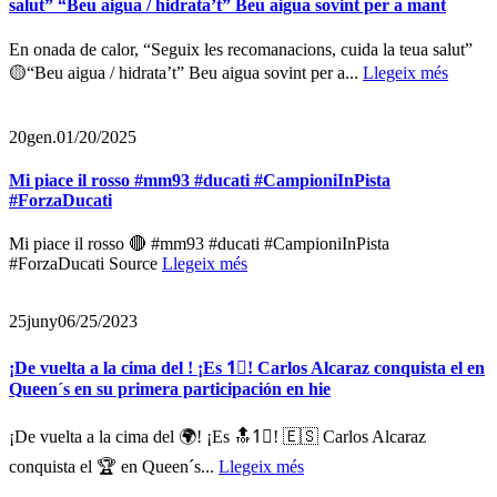
salut” “Beu aigua / hidrata’t” Beu aigua sovint per a mant
En onada de calor, “Seguix les recomanacions, cuida la teua salut”
🟡“Beu aigua / hidrata’t” Beu aigua sovint per a...
Llegeix més
20
gen.
01/20/2025
Mi piace il rosso #mm93 #ducati #CampioniInPista
#ForzaDucati
Mi piace il rosso 🔴 #mm93 #ducati #CampioniInPista
#ForzaDucati Source
Llegeix més
25
juny
06/25/2023
¡De vuelta a la cima del ! ¡Es 1⃣! Carlos Alcaraz conquista el en
Queen´s en su primera participación en hie
¡De vuelta a la cima del 🌍! ¡Es 🔝1⃣! 🇪🇸 Carlos Alcaraz
conquista el 🏆 en Queen´s...
Llegeix més