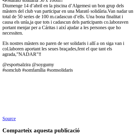
📣Marató solidària 50 x 100m‼️
Diumenge 14 d’abril en la piscina d’Algemesi un bon grup dels
màsters del club van participar en una Marató solidària.Van nadar un
total de 50 series de 100 m.cadascun d’ells. Una bona finalitat i
causa els unía,ja que tots i cadascun dels participants co.laboraven
portant menjar per a Cáritas i així ajudar a les persones que ho
necessiten.
Els nostres màsters no paren de ser solidaris i allí a on siga van i
col.laboren aportant les seues braçades,fent el que tant els
agrada,”NADAR”‼️
@esportsalzira @soygumy
#somclub #somfamília #somsolidaris
Source
Comparteix aquesta publicació