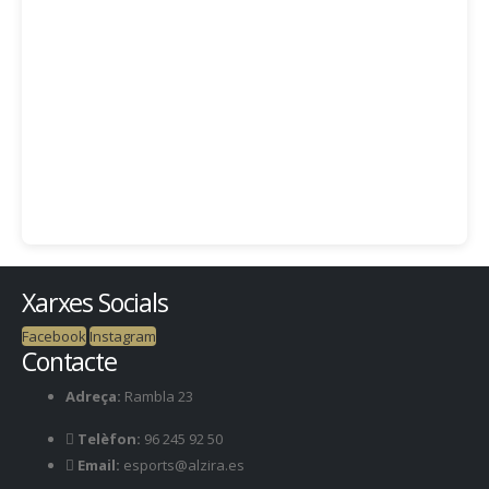
Xarxes Socials
Facebook
Instagram
Contacte
Adreça:
Rambla 23
Telèfon:
96 245 92 50
Email:
esports@alzira.es