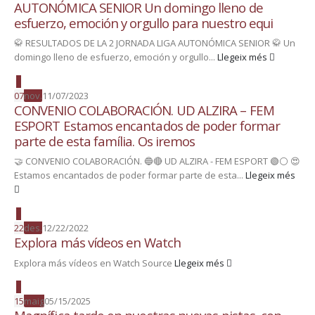
AUTONÓMICA SENIOR Un domingo lleno de
esfuerzo, emoción y orgullo para nuestro equi
🥋 RESULTADOS DE LA 2 JORNADA LIGA AUTONÓMICA SENIOR 🥋 Un
domingo lleno de esfuerzo, emoción y orgullo...
Llegeix més
07
nov.
11/07/2023
CONVENIO COLABORACIÓN. UD ALZIRA – FEM
ESPORT Estamos encantados de poder formar
parte de esta família. Os iremos
🤝 CONVENIO COLABORACIÓN. 🔵🔴 UD ALZIRA - FEM ESPORT 🟢⚪️ 😍
Estamos encantados de poder formar parte de esta...
Llegeix més
22
des.
12/22/2022
Explora más vídeos en Watch
Explora más vídeos en Watch Source
Llegeix més
15
maig
05/15/2025