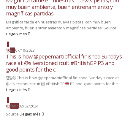
Magnífica tarde en nuestras nuevas pistas, con
muy buen ambiente, buen entrenamiento y
magníficas partidas.
Magnífica tarde en nuestras nuevas pistas, con muy buen
ambiente, buen entrenamiento y magníficas partidas. Source
Llegeix més
10
jul.
07/10/2023
This is how @pepemartiofficial finished Sunday’s
race at @silverstonecircuit #BritishGP P3 and
good points for the c
🏆
🍾
😄
This is how @pepemartiofficial finished Sunday's race at
@silverstonecircuit
🙌
#BritishGP
P3 and good points for the...
Llegeix més
02
febr.
02/02/2024
Source
Llegeix més