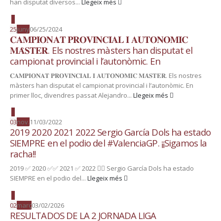
han disputat diversos...
Llegeix més
25
juny
06/25/2024
𝐂𝐀𝐌𝐏𝐈𝐎𝐍𝐀𝐓 𝐏𝐑𝐎𝐕𝐈𝐍𝐂𝐈𝐀𝐋 𝐈 𝐀𝐔𝐓𝐎𝐍𝐎̀𝐌𝐈𝐂
𝐌𝐀̀𝐒𝐓𝐄𝐑. Els nostres màsters han disputat el
campionat provincial i l’autonòmic. En
𝐂𝐀𝐌𝐏𝐈𝐎𝐍𝐀𝐓 𝐏𝐑𝐎𝐕𝐈𝐍𝐂𝐈𝐀𝐋 𝐈 𝐀𝐔𝐓𝐎𝐍𝐎̀𝐌𝐈𝐂 𝐌𝐀̀𝐒𝐓𝐄𝐑. Els nostres
màsters han disputat el campionat provincial i l’autonòmic. En
primer lloc, divendres passat Alejandro...
Llegeix més
03
nov.
11/03/2022
2019 2020 2021 2022 Sergio García Dols ha estado
SIEMPRE en el podio del #ValenciaGP. ¡¡Sigamos la
racha!!
2019 ✅ 2020 ✅✅ 2021 ✅ 2022 🤷‍♂️ Sergio García Dols ha estado
SIEMPRE en el podio del...
Llegeix més
02
març
03/02/2026
RESULTADOS DE LA 2 JORNADA LIGA