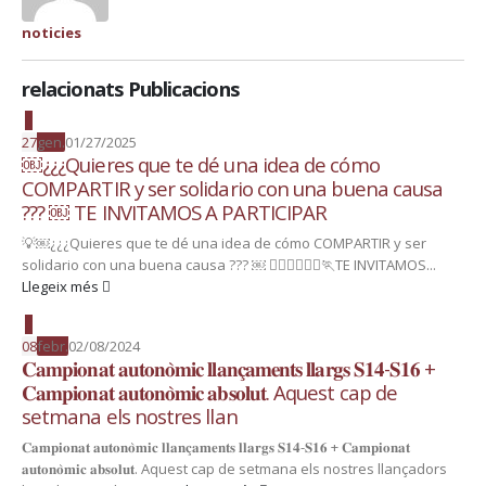
noticies
relacionats Publicacions
27
gen.
01/27/2025
￼¿¿¿Quieres que te dé una idea de cómo
COMPARTIR y ser solidario con una buena causa
??? ￼ TE INVITAMOS A PARTICIPAR
💡￼¿¿¿Quieres que te dé una idea de cómo COMPARTIR y ser
solidario con una buena causa ??? ￼ 🏃🏻‍♂️🏃🏼‍♀️🏃TE INVITAMOS...
Llegeix més
08
febr.
02/08/2024
𝐂𝐚𝐦𝐩𝐢𝐨𝐧𝐚𝐭 𝐚𝐮𝐭𝐨𝐧𝐨̀𝐦𝐢𝐜 𝐥𝐥𝐚𝐧𝐜̧𝐚𝐦𝐞𝐧𝐭𝐬 𝐥𝐥𝐚𝐫𝐠𝐬 𝐒𝟏𝟒-𝐒𝟏𝟔 +
𝐂𝐚𝐦𝐩𝐢𝐨𝐧𝐚𝐭 𝐚𝐮𝐭𝐨𝐧𝐨̀𝐦𝐢𝐜 𝐚𝐛𝐬𝐨𝐥𝐮𝐭. Aquest cap de
setmana els nostres llan
𝐂𝐚𝐦𝐩𝐢𝐨𝐧𝐚𝐭 𝐚𝐮𝐭𝐨𝐧𝐨̀𝐦𝐢𝐜 𝐥𝐥𝐚𝐧𝐜̧𝐚𝐦𝐞𝐧𝐭𝐬 𝐥𝐥𝐚𝐫𝐠𝐬 𝐒𝟏𝟒-𝐒𝟏𝟔 + 𝐂𝐚𝐦𝐩𝐢𝐨𝐧𝐚𝐭
𝐚𝐮𝐭𝐨𝐧𝐨̀𝐦𝐢𝐜 𝐚𝐛𝐬𝐨𝐥𝐮𝐭. Aquest cap de setmana els nostres llançadors