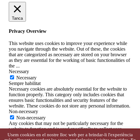
Tanca
Privacy Overview
This website uses cookies to improve your experience while
you navigate through the website. Out of these, the cookies
that are categorized as necessary are stored on your browser
as they are essential for the working of basic functionalities of
the
...
Necessary
Necessary
Sempre habilitat
Necessary cookies are absolutely essential for the website to
function properly. This category only includes cookies that
ensures basic functionalities and security features of the
website. These cookies do not store any personal information.
Non-necessary
Non-necessary
Any cookies that may not be particularly necessary for the
website to function and is used specifically to collect user
personal data via analytics, ads, other embedded contents are
Usem cookies en el nostre lloc web per a brindar-li l'experiència