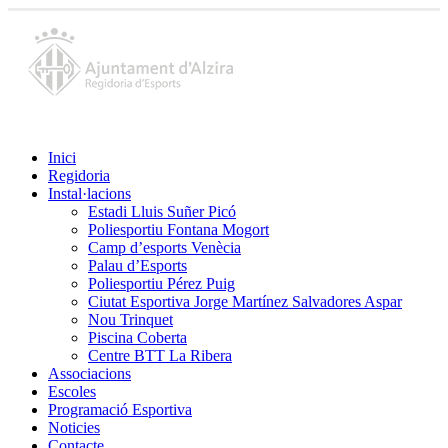
Inici
Regidoria
Instal·lacions
Estadi Lluis Suñer Picó
Poliesportiu Fontana Mogort
Camp d’esports Venècia
Palau d’Esports
Poliesportiu Pérez Puig
Ciutat Esportiva Jorge Martínez Salvadores Aspar
Nou Trinquet
Piscina Coberta
Centre BTT La Ribera
Associacions
Escoles
Programació Esportiva
Noticies
Contacte