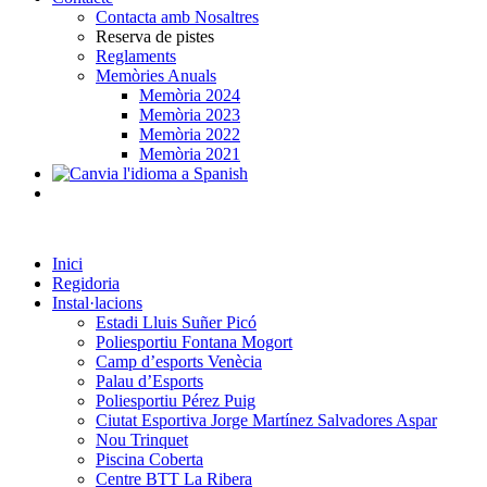
Contacta amb Nosaltres
Reserva de pistes
Reglaments
Memòries Anuals
Memòria 2024
Memòria 2023
Memòria 2022
Memòria 2021
Inici
Regidoria
Instal·lacions
Estadi Lluis Suñer Picó
Poliesportiu Fontana Mogort
Camp d’esports Venècia
Palau d’Esports
Poliesportiu Pérez Puig
Ciutat Esportiva Jorge Martínez Salvadores Aspar
Nou Trinquet
Piscina Coberta
Centre BTT La Ribera