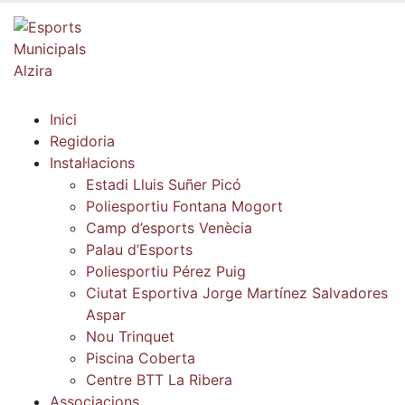
Inici
Regidoria
Instal·lacions
Estadi Lluis Suñer Picó
Poliesportiu Fontana Mogort
Camp d’esports Venècia
Palau d’Esports
Poliesportiu Pérez Puig
Ciutat Esportiva Jorge Martínez Salvadores
Aspar
Nou Trinquet
Piscina Coberta
Centre BTT La Ribera
Associacions