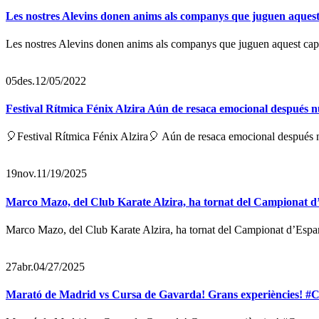
Les nostres Alevins donen anims als companys que juguen aquest 
Les nostres Alevins donen anims als companys que juguen aquest cap d
05
des.
12/05/2022
Festival Rítmica Fénix Alzira Aún de resaca emocional después nue
🎈Festival Rítmica Fénix Alzira🎈 Aún de resaca emocional después nue
19
nov.
11/19/2025
Marco Mazo, del Club Karate Alzira, ha tornat del Campionat d
Marco Mazo, del Club Karate Alzira, ha tornat del Campionat d’Espany
27
abr.
04/27/2025
Marató de Madrid vs Cursa de Gavarda! Grans experiències! 