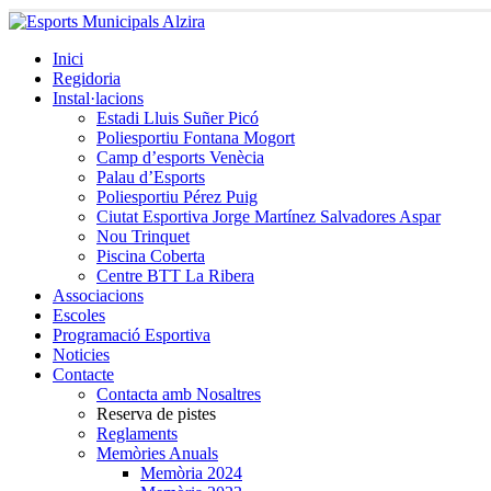
Inici
Regidoria
Instal·lacions
Estadi Lluis Suñer Picó
Poliesportiu Fontana Mogort
Camp d’esports Venècia
Palau d’Esports
Poliesportiu Pérez Puig
Ciutat Esportiva Jorge Martínez Salvadores Aspar
Nou Trinquet
Piscina Coberta
Centre BTT La Ribera
Associacions
Escoles
Programació Esportiva
Noticies
Contacte
Contacta amb Nosaltres
Reserva de pistes
Reglaments
Memòries Anuals
Memòria 2024