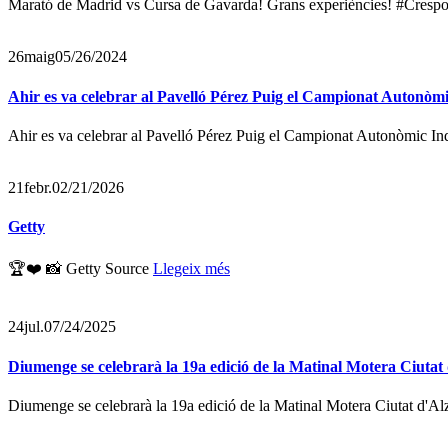
Marató de Madrid vs Cursa de Gavarda! Grans experiències! #Cres
26
maig
05/26/2024
Ahir es va celebrar al Pavelló Pérez Puig el Campionat Autonòmic 
Ahir es va celebrar al Pavelló Pérez Puig el Campionat Autonòmic Indi
21
febr.
02/21/2026
Getty
🏆❤️ 📸 Getty Source
Llegeix més
24
jul.
07/24/2025
Diumenge se celebrarà la 19a edició de la Matinal Motera Ciutat
Diumenge se celebrarà la 19a edició de la Matinal Motera Ciutat d'Alz