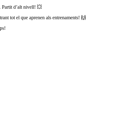
Partit d’alt nivell! 💥
trant tot el que aprenen als entrenaments! 🙌
ps!