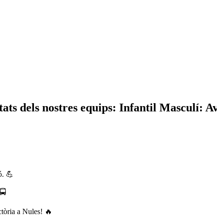
s nostres equips: Infantil Masculí: Avanç
ó. 💪
🚍
ctòria a Nules! 🔥