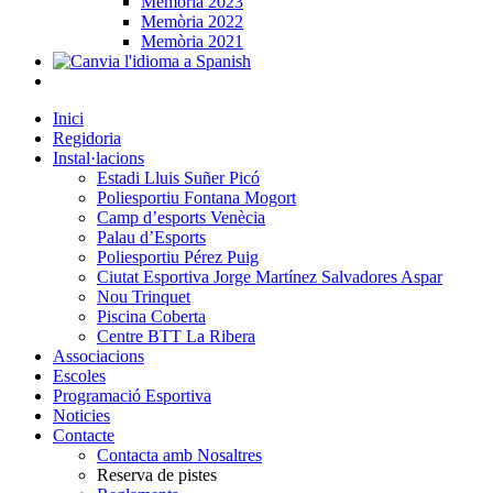
Memòria 2023
Memòria 2022
Memòria 2021
Inici
Regidoria
Instal·lacions
Estadi Lluis Suñer Picó
Poliesportiu Fontana Mogort
Camp d’esports Venècia
Palau d’Esports
Poliesportiu Pérez Puig
Ciutat Esportiva Jorge Martínez Salvadores Aspar
Nou Trinquet
Piscina Coberta
Centre BTT La Ribera
Associacions
Escoles
Programació Esportiva
Noticies
Contacte
Contacta amb Nosaltres
Reserva de pistes