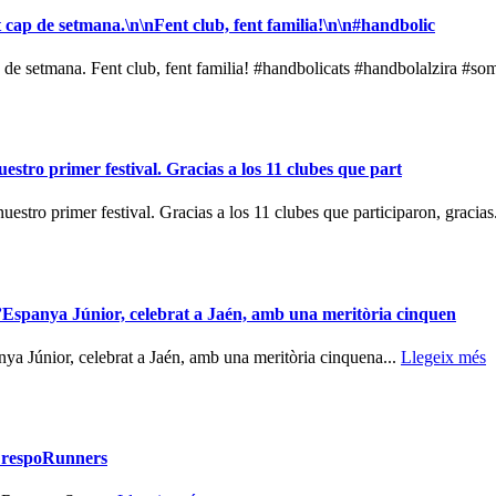
cap de setmana.\n\nFent club, fent familia!\n\n#handbolic
e setmana. Fent club, fent familia! #handbolicats #handbolalzira #som
stro primer festival. Gracias a los 11 clubes que part
stro primer festival. Gracias a los 11 clubes que participaron, gracias
’Espanya Júnior, celebrat a Jaén, amb una meritòria cinquen
a Júnior, celebrat a Jaén, amb una meritòria cinquena...
Llegeix més
#CrespoRunners