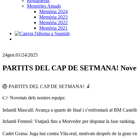
Reglaments
Memòries Anuals
Memòria 2024
Memòria 2023
Memòria 2022
Memòria 2021
24
gen.
01/24/2025
PARTITS DEL CAP DE SETMANA! Novetats del
🏐 PARTITS DEL CAP DE SETMANA! 🤾
👉 Novetats dels nostres equips:
Infantil Masculí: Avança a quarts de final i s’enfrontarà al BM Castell
Infantil Femení: Viatjarà fins a Morvedre per disputar la fase ranking. 
Cadet Grana: Juga hui contra Vila-real, motivats després de la gran vi