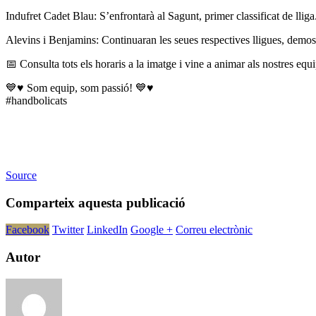
Indufret Cadet Blau: S’enfrontarà al Sagunt, primer classificat de lliga. 
Alevins i Benjamins: Continuaran les seues respectives lligues, demos
📅 Consulta tots els horaris a la imatge i vine a animar als nostres equi
💙♥️ Som equip, som passió! 💙♥️
#handbolicats
Source
Comparteix aquesta publicació
Facebook
Twitter
LinkedIn
Google +
Correu electrònic
Autor