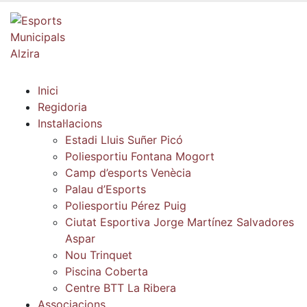
Inici
Regidoria
Instal·lacions
Estadi Lluis Suñer Picó
Poliesportiu Fontana Mogort
Camp d’esports Venècia
Palau d’Esports
Poliesportiu Pérez Puig
Ciutat Esportiva Jorge Martínez Salvadores
Aspar
Nou Trinquet
Piscina Coberta
Centre BTT La Ribera
Associacions