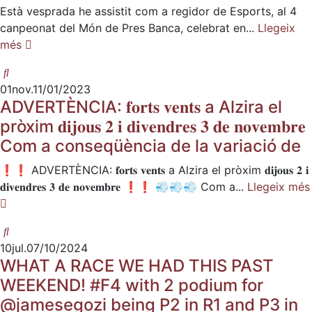
Està vesprada he assistit com a regidor de Esports, al 4
canpeonat del Món de Pres Banca, celebrat en...
Llegeix
més
01
nov.
11/01/2023
ADVERTÈNCIA: 𝐟𝐨𝐫𝐭𝐬 𝐯𝐞𝐧𝐭𝐬 a Alzira el
pròxim 𝐝𝐢𝐣𝐨𝐮𝐬 𝟐 𝐢 𝐝𝐢𝐯𝐞𝐧𝐝𝐫𝐞𝐬 𝟑 𝐝𝐞 𝐧𝐨𝐯𝐞𝐦𝐛𝐫𝐞
Com a conseqüència de la variació de
❗️❗️ ADVERTÈNCIA: 𝐟𝐨𝐫𝐭𝐬 𝐯𝐞𝐧𝐭𝐬 a Alzira el pròxim 𝐝𝐢𝐣𝐨𝐮𝐬 𝟐 𝐢
𝐝𝐢𝐯𝐞𝐧𝐝𝐫𝐞𝐬 𝟑 𝐝𝐞 𝐧𝐨𝐯𝐞𝐦𝐛𝐫𝐞 ❗️❗️ 💨💨💨 Com a...
Llegeix més
10
jul.
07/10/2024
WHAT A RACE WE HAD THIS PAST
WEEKEND! #F4 with 2 podium for
@jamesegozi being P2 in R1 and P3 in