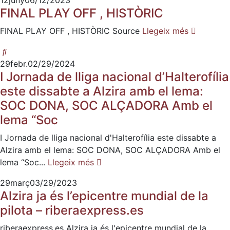
12
juny
06/12/2023
FINAL PLAY OFF , HISTÒRIC
FINAL PLAY OFF , HISTÒRIC Source
Llegeix més
29
febr.
02/29/2024
I Jornada de lliga nacional d’Halterofília
este dissabte a Alzira amb el lema:
SOC DONA, SOC ALÇADORA Amb el
lema “Soc
I Jornada de lliga nacional d'Halterofília este dissabte a
Alzira amb el lema: SOC DONA, SOC ALÇADORA Amb el
lema “Soc...
Llegeix més
29
març
03/29/2023
Alzira ja és l’epicentre mundial de la
pilota – riberaexpress.es
riberaexpress.es Alzira ja és l'epicentre mundial de la