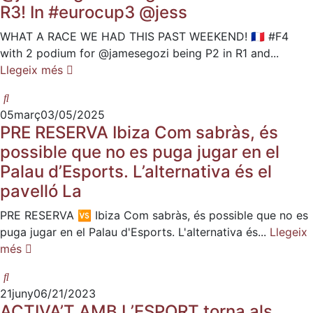
R3! In #eurocup3 @jess
WHAT A RACE WE HAD THIS PAST WEEKEND! 🇫🇷 #F4
with 2 podium for @jamesegozi being P2 in R1 and...
Llegeix més
05
març
03/05/2025
PRE RESERVA Ibiza Com sabràs, és
possible que no es puga jugar en el
Palau d’Esports. L’alternativa és el
pavelló La
PRE RESERVA 🆚 Ibiza Com sabràs, és possible que no es
puga jugar en el Palau d'Esports. L'alternativa és...
Llegeix
més
21
juny
06/21/2023
ACTIVA’T AMB L’ESPORT torna als