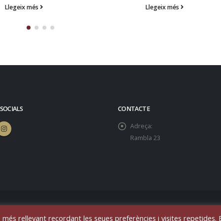
Llegeix més
Llegeix més
 SOCIALS
CONTACTE
Adreça:
Rambla 23
eservados
 més rellevant recordant les seues preferències i visites repetides. 