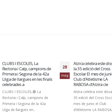
CLUBS I ESCOLES, La
Alzira celebra este di
28
Rectoria i Calp, campions de
la 35 edició del Cross
Primera i Segona de la 42a
Escolar El mes de juni
maig
Lliga de llargues en les finals
Club d’Atletisme LA
celebrades a
RABOSA d’Alzira cie
CLUBS I ESCOLES,🟣 La
Alzira celebra este diss
Rectoria i Calp, campions de
35 edició del Cross Esco
Primera i Segona de la 42a
mes de junio el Club
Lliga de llargues en...
d’Atletisme LA RABOSA.