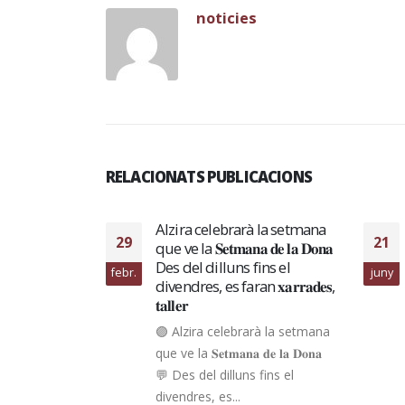
noticies
RELACIONATS PUBLICACIONS
e d’Alzira
Alzira celebrarà la setmana
29
21
e Competició
que ve la 𝐒𝐞𝐭𝐦𝐚𝐧𝐚 𝐝𝐞 𝐥𝐚 𝐃𝐨𝐧𝐚
juliol La
Des del dilluns fins el
febr.
juny
ourà proves
divendres, es faran 𝐱𝐚𝐫𝐫𝐚𝐝𝐞𝐬,
𝐭𝐚𝐥𝐥𝐞𝐫
d’Alzira acull
🟣 Alzira celebrarà la setmana
etició CKA
que ve la 𝐒𝐞𝐭𝐦𝐚𝐧𝐚 𝐝𝐞 𝐥𝐚 𝐃𝐨𝐧𝐚
l La
💬 Des del dilluns fins el
urà proves
divendres, es...