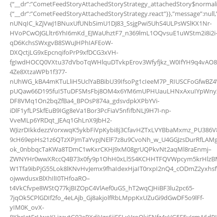
{“__dr”:”CometFeedStoryAttachedStoryStrategy_attachedStory$norma
{“__dr”:”CometFeedStoryAttachedStoryStrategy.react”}},”message”:
nUNqIC_kZjVwJ1BNuxUfUNbSimU1DJ83_SsjgPwi5UhS4ULPsWSlKX1Nr-
HVoPCwOJGLltr6YhI6mKd_EJWaUhztF7_n369lmL1OQvsuE1uWStm2i8i2i
qD6KchsSWxgvB8SWuJHPhIAFEoW-
DXQctjLG9xEpcnqifoPrP9xfDCG3xVH-
fgIwdHOCQ0VXtu37dVboTqWHlquDTvkpErov3Wfyfjkz_W0IfYH9q4vAO
4Ze8XtzaWPb1f377-
nUhWG_kBA4mKTuLliH5UclYaBBibU39IfsoPg1cIeeM7P_RIUSCFoGfwBZ4
pUQaw66D195fuI5TuDFSMsFbj8OM4x6YM6mUPHUauLHNxAxuIYpWnyXVe
DF8VMq1On2bqZfBa4_BPOsP874a_gdsvdpkXPbYVi-
iDlF1yfLPSkfEuB9IGg8eVa1Bor3PcFiaV5nfifbNLJ9H7I-np-
VveMLp6YRDqt_JEAq1GhLnX9JbH2-
WJizrDIkkdezzVorxwqK5ykbFiVpKybi8j3CfavHZTxLVYBbaMxmz_PU386
9cH69epHs21z6QTzXPjmTaYvpJNElF7z8u9CvoNh_w_U4GGJzsDurRfLAM
ok_0nbbqcTaKWa8TDmC1wKxrCKHJ9xM08grUQPkvNt2aqMl8raEnmj–
ZWNYHr0wwXRccQ4B73x0fy9p1OhH0xLl5S4KCHHTFQVWpcym5krHlzBMi
W1Tfa9ibPjG55Lok8lKNvHvJemx9fhaIdexHjaIT0rxpI2nQ4_cODmZ2yxh
ojwwdusxBlXhIlI0THfoaRO–
t4VkCfvpe8WStQ77kjBIZOpC4VlAef0uGS_hT2wqCJHiBF3lu2pc65-
7jqOk5CPlGDIf2fo_4eLAjb_Gj8akjolfRbLMppKxUZuGi9dGwDF5o9lFf-
yIM0K_ovX-
8KbrIetErUwoKLizaytG03eRXdjVgs6iiFSLxVroOkjENfz4xVG5F5yIrmA