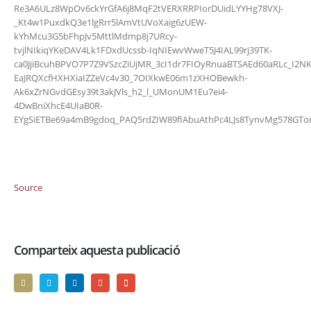
Re3A6ULz8WpOv6ckYrGfA6j8MqF2tVERXRRPIorDUidLYYHg78VXJ-
_Kt4w1PuxdkQ3e1lgRrr5lAmVtUVoXaig6zUEW-
kYhMcu3G5bFhpJv5MttlMdmp8j7URcy-
tvjlNIkiqYKeDAV4Lk1FDxdUcssb-IqNIEwvWweT5J4IAL99rj39TK-
ca0JjiBcuhBPVO7P7Z9VSzcZiUjMR_3cI1dr7FIOyRnuaBTSAEd60aRLc_I2
EaJRQXcfHXHXiaIZZeVc4v30_7OIXkwE06m1zXHOBewkh-
Ak6xZrNGvdGEsy39t3akJVls_h2_l_UMonUM1Eu7ei4-
4DwBniXhcE4UIaB0R-
EYgSiETBe69a4mB9gdoq_PAQ5rdZIW89fIAbuAthPc4LJs8TynvMg578GTo
Source
Comparteix aquesta publicació