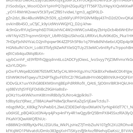
J1ISodsGyx_WooIOZxV1pHrPQ7pjIHZGqulQj1TT56P7ZuYApyXIQxMiX
_yO1l-RMrW2vwoV5t3iTyeCZf8S1vidwL1gm3_agDP0LD-
gZn2dzi_8kc4BusWBN2h5D9_q2z66FyUPF0YG9VMBpj437nD2d2OxvQKal
ovkInBb4SO_uC5JC_k9yUdWsVWGjYCJ_D2cj-khw-
4c9nGcvRYUqSimph6D7Il4UxhNC4W2nWWCoA4EeyZbHpDcb4b6WrEihm
vW1NyVZ57rqznmStHJsY_UbRhS0JsUSkhoGLURRXvLRuN9KdDs_Pka1H
7HDpFJxNNYVaLO2jnIhpqwr9K4ZZPSh5P8o1q79Ye8dNh6e6xUQlDp4p9
HGN6ulN1OcH_Lo8iI3Tbfyj9iZwNFXleSQTUy253eMCv6ntRyFu7rppohB
eJlXCs6i4qu0Mq8bXn-
ujybCxnhF_sE9Yf0YhQJgqdnn6Lo2ADCFyJOiexL_lvoSvyy7YjZ3MhmxYkG
e2xYLDQm-
pOxrFUWqeB2G987fdSMfCM5yCALWHHXguYnz7GkBXxPe8w6C0X4Ygw_dW
tShW9KIN4TqwyuTtZAlPTkgbvFEfitCZr7RGa8s8HYn06QBlXN9UHQQFE
iODvGLK1uvYXihG80EKM0nmJjBEpPdRRRofX_QAt6_SJO0mrl8R3HQkUHr
xjd8EVzhJSYFEjFDdiiBcZ9GiHia8sEv-
pOKz1tu4XWkhxmK8tImiR8b0y5UNro4cJJplk9si7-
td8sy6zzYJRwz_zT88AUAwPN8w5JcRwnKaZqSrIjEawTctdu7-
n6sgdMQc_K80kg7VsPwbErL2lwUZ3DEDeFdpx0MaKN7yrNg4XldT7C1_
u0dASE_pBQ4GUd3N4yq4jPxp4nFYy4R1wQgyBrQ5BmPX845SxzRlA3lyQ
PKaNY3QwAWQfENUc-
nB88W2n90f8yKJvPkLIZGIU9a_WkPLjsHeZ7JTmbZiuN107gfX2XU2ROhv4
kFKsJWO1PMvatdUDmlo383gqXxHTiSKyzsfJJ9rAxzf8NehqiDaKsU_B1VAIY