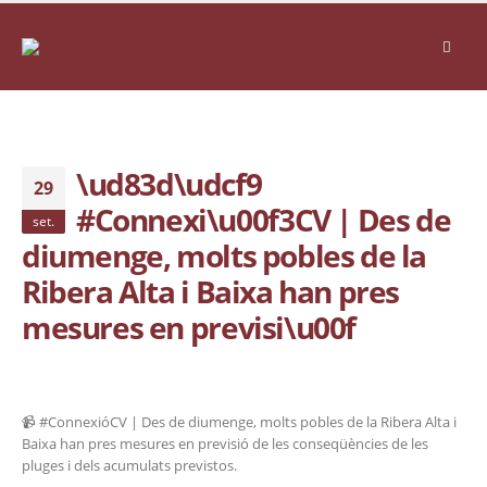
\ud83d\udcf9
29
#Connexi\u00f3CV | Des de
set.
diumenge, molts pobles de la
Ribera Alta i Baixa han pres
mesures en previsi\u00f
📹 #ConnexióCV | Des de diumenge, molts pobles de la Ribera Alta i
Baixa han pres mesures en previsió de les conseqüències de les
pluges i dels acumulats previstos.