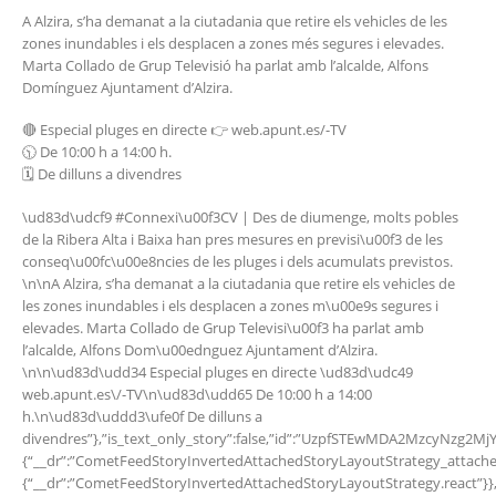
A Alzira, s’ha demanat a la ciutadania que retire els vehicles de les
zones inundables i els desplacen a zones més segures i elevades.
Marta Collado de Grup Televisió ha parlat amb l’alcalde, Alfons
Domínguez Ajuntament d’Alzira.
🔴 Especial pluges en directe 👉 web.apunt.es/-TV
🕥 De 10:00 h a 14:00 h.
🗓️ De dilluns a divendres
\ud83d\udcf9 #Connexi\u00f3CV | Des de diumenge, molts pobles
de la Ribera Alta i Baixa han pres mesures en previsi\u00f3 de les
conseq\u00fc\u00e8ncies de les pluges i dels acumulats previstos.
\n\nA Alzira, s’ha demanat a la ciutadania que retire els vehicles de
les zones inundables i els desplacen a zones m\u00e9s segures i
elevades. Marta Collado de Grup Televisi\u00f3 ha parlat amb
l’alcalde, Alfons Dom\u00ednguez Ajuntament d’Alzira.
\n\n\ud83d\udd34 Especial pluges en directe \ud83d\udc49
web.apunt.es\/-TV\n\ud83d\udd65 De 10:00 h a 14:00
h.\n\ud83d\uddd3\ufe0f De dilluns a
divendres”},”is_text_only_story”:false,”id”:”UzpfSTEwMDA2Mzcy
{“__dr”:”CometFeedStoryInvertedAttachedStoryLayoutStrategy_attach
{“__dr”:”CometFeedStoryInvertedAttachedStoryLayoutStrategy.rea