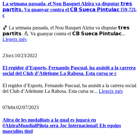
La setmana passada, el Nou Basquet Alzira va disputar 𝘁𝗿𝗲𝘀
𝗽𝗮𝗿𝘁𝗶𝘁𝘀. Va guanyar contra el 𝗖𝗕 𝗦𝘂𝗲𝗰𝗮 𝗣𝗶𝗻𝘁𝘂𝗹𝗮𝗰 [59-72],
c
🏀 La setmana passada, el Nou Basquet Alzira va disputar 𝘁𝗿𝗲𝘀
𝗽𝗮𝗿𝘁𝗶𝘁𝘀. 💪 Va guanyar contra el 𝗖𝗕 𝗦𝘂𝗲𝗰𝗮 𝗣𝗶𝗻𝘁𝘂𝗹𝗮𝗰...
Llegeix més
23
oct.
10/23/2022
El regidor d’Esports, Fernando Pascual, ha assistit a la carrera
social del Club d’Atletisme La Rabosa. Esta cursa se c
El regidor d’Esports, Fernando Pascual, ha assistit a la carrera social
del Club d’Atletisme La Rabosa. Esta cursa se...
Llegeix més
07
febr.
02/07/2023
Altra de les modalitats a la qual es jugarà en
#AlziraMundialPilota serà Joc Internacional! Els equips
masculins tind