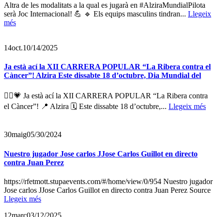
Altra de les modalitats a la qual es jugarà en #AlziraMundialPilota
serà Joc Internacional! 💪 🔹 Els equips masculins tindran...
Llegeix
més
14
oct.
10/14/2025
Ja està ací la XII CARRERA POPULAR “La Ribera contra el
Càncer”! Alzira Este dissabte 18 d’octubre, Dia Mundial del
🏃‍♀️💗 Ja està ací la XII CARRERA POPULAR “La Ribera contra
el Càncer”! 📍 Alzira 🗓 Este dissabte 18 d’octubre,...
Llegeix més
30
maig
05/30/2024
Nuestro jugador Jose carlos JJose Carlos Guillot en directo
contra Juan Perez
https://rfetmott.stupaevents.com/#/home/view/0/954 Nuestro jugador
Jose carlos JJose Carlos Guillot en directo contra Juan Perez Source
Llegeix més
12
març
03/12/2025