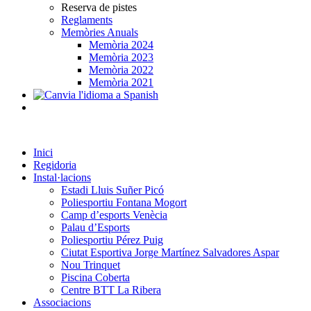
Reserva de pistes
Reglaments
Memòries Anuals
Memòria 2024
Memòria 2023
Memòria 2022
Memòria 2021
Inici
Regidoria
Instal·lacions
Estadi Lluis Suñer Picó
Poliesportiu Fontana Mogort
Camp d’esports Venècia
Palau d’Esports
Poliesportiu Pérez Puig
Ciutat Esportiva Jorge Martínez Salvadores Aspar
Nou Trinquet
Piscina Coberta
Centre BTT La Ribera
Associacions