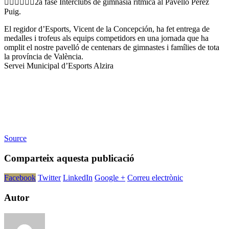
🤸‍♂️🤸‍♀️🤸‍♂️2a fase Interclubs de gimnasia rítmica al Pavelló Pérez
Puig.
El regidor d’Esports, Vicent de la Concepción, ha fet entrega de
medalles i trofeus als equips competidors en una jornada que ha
omplit el nostre pavelló de centenars de gimnastes i famílies de tota
la província de València.
Servei Municipal d’Esports Alzira
Source
Comparteix aquesta publicació
Facebook
Twitter
LinkedIn
Google +
Correu electrònic
Autor