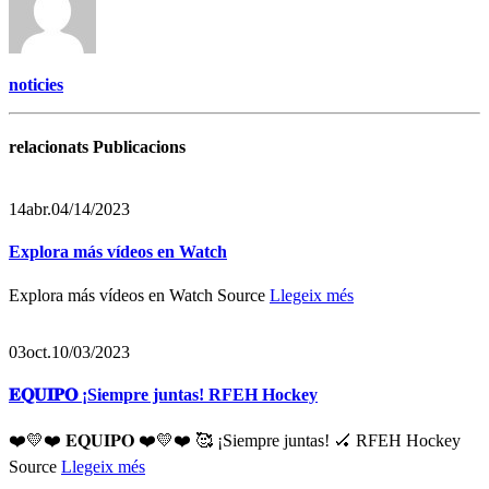
noticies
relacionats Publicacions
14
abr.
04/14/2023
Explora más vídeos en Watch
Explora más vídeos en Watch Source
Llegeix més
03
oct.
10/03/2023
𝐄𝐐𝐔𝐈𝐏𝐎 ¡Siempre juntas! RFEH Hockey
❤️💛❤️ 𝐄𝐐𝐔𝐈𝐏𝐎 ❤️💛❤️ 🥰 ¡Siempre juntas! 🏑 RFEH Hockey
Source
Llegeix més