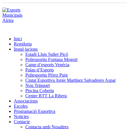
Inici
Regidoria
Instal·lacions
Estadi Lluis Suñer Picó
Poliesportiu Fontana Mogort
Camp d’esports Venècia
Palau d’Esports
Poliesportiu Pérez Puig
Ciutat Esportiva Jorge Martínez Salvadores Aspar
Nou Trinquet
Piscina Coberta
Centre BTT La Ribera
Associacions
Escoles
Programació Esportiva
Noticies
Contacte
Contacta amb Nosaltres