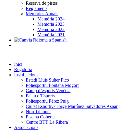
Reserva de pistes
Reglaments
Memòries Anuals
Memòria 2024
Memòria 2023
Memòria 2022
Memòria 2021
Inici
Regidoria
Instal·lacions
Estadi Lluis Suñer Picó
Poliesportiu Fontana Mogort
Camp d’esports Venècia
Palau d’Esports
Poliesportiu Pérez Puig
Ciutat Esportiva Jorge Martínez Salvadores Aspar
Nou Trinquet
Piscina Coberta
Centre BTT La Ribera
Associacions