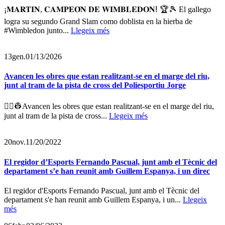
¡𝐌𝐀𝐑𝐓𝐈𝐍, 𝐂𝐀𝐌𝐏𝐄𝐎́𝐍 𝐃𝐄 𝐖𝐈𝐌𝐁𝐋𝐄𝐃𝐎𝐍ⵑ 🏆🎾 El gallego
logra su segundo Grand Slam como doblista en la hierba de
#Wimbledon junto...
Llegeix més
13
gen.
01/13/2026
Avancen les obres que estan realitzant-se en el marge del riu,
junt al tram de la pista de cross del Poliesportiu Jorge
👷‍♂️👷Avancen les obres que estan realitzant-se en el marge del riu,
junt al tram de la pista de cross...
Llegeix més
20
nov.
11/20/2022
El regidor d’Esports Fernando Pascual, junt amb el Tècnic del
departament s’e han reunit amb Guillem Espanya, i un direc
El regidor d'Esports Fernando Pascual, junt amb el Tècnic del
departament s'e han reunit amb Guillem Espanya, i un...
Llegeix
més