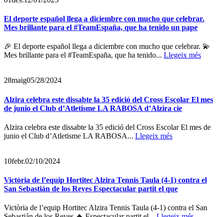
El deporte español llega a diciembre con mucho que celebrar.
Mes brillante para el #TeamEspaña, que ha tenido un pape
🎉 El deporte español llega a diciembre con mucho que celebrar. 💫
Mes brillante para el #TeamEspaña, que ha tenido...
Llegeix més
28
maig
05/28/2024
Alzira celebra este dissabte la 35 edició del Cross Escolar El mes
de junio el Club d’Atletisme LA RABOSA d’Alzira cie
Alzira celebra este dissabte la 35 edició del Cross Escolar El mes de
junio el Club d’Atletisme LA RABOSA...
Llegeix més
10
febr.
02/10/2024
Victòria de l’equip Hortitec Alzira Tennis Taula (4-1) contra el
San Sebastián de los Reyes Espectacular partit el que
Victòria de l’equip Hortitec Alzira Tennis Taula (4-1) contra el San
Sebastián de los Reyes 🔥 Espectacular partit el...
Llegeix més