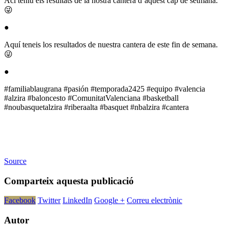
Ací teniu els resultats de la nostra cantera d’aquest cap de setmana.
😜
●
Aquí teneis los resultados de nuestra cantera de este fin de semana.
😜
●
#familiablaugrana #pasión #temporada2425 #equipo #valencia
#alzira #baloncesto #ComunitatValenciana #basketball
#noubasquetalzira #riberaalta #basquet #nbalzira #cantera
Source
Comparteix aquesta publicació
Facebook
Twitter
LinkedIn
Google +
Correu electrònic
Autor