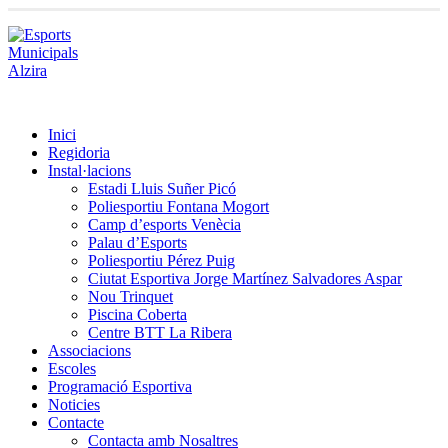
Inici
Regidoria
Instal·lacions
Estadi Lluis Suñer Picó
Poliesportiu Fontana Mogort
Camp d’esports Venècia
Palau d’Esports
Poliesportiu Pérez Puig
Ciutat Esportiva Jorge Martínez Salvadores Aspar
Nou Trinquet
Piscina Coberta
Centre BTT La Ribera
Associacions
Escoles
Programació Esportiva
Noticies
Contacte
Contacta amb Nosaltres