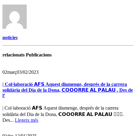
noticies
relacionats Publicacions
02
març
03/02/2023
| Col·laboració 𝗔𝗙𝗦 Aquest diumenge, després de la carrera
solidària del Dia de la Dona, 𝗖𝗢𝗢𝗢𝗥𝗥𝗘 𝗔𝗟 𝗣𝗔𝗟𝗔𝗨 . Des de
l’
| Col·laboració 𝗔𝗙𝗦 Aquest diumenge, després de la carrera
solidària del Dia de la Dona, 𝗖𝗢𝗢𝗢𝗥𝗥𝗘 𝗔𝗟 𝗣𝗔𝗟𝗔𝗨 🏃🏼‍♀️.
Des...
Llegeix més
01
des.
12/01/2025