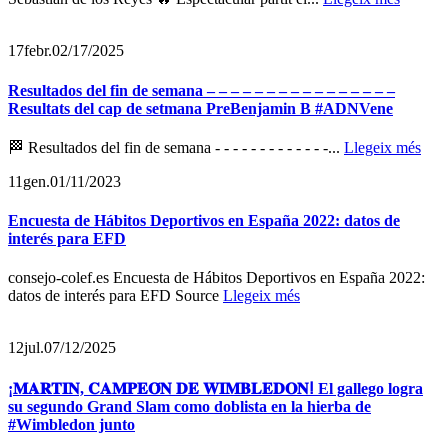
17
febr.
02/17/2025
Resultados del fin de semana – – – – – – – – – – – – – – – –
Resultats del cap de setmana PreBenjamin B #ADNVene
🏁 Resultados del fin de semana - - - - - - - - - - - - -...
Llegeix més
11
gen.
01/11/2023
Encuesta de Hábitos Deportivos en España 2022: datos de
interés para EFD
consejo-colef.es Encuesta de Hábitos Deportivos en España 2022:
datos de interés para EFD Source
Llegeix més
12
jul.
07/12/2025
¡𝐌𝐀𝐑𝐓𝐈𝐍, 𝐂𝐀𝐌𝐏𝐄𝐎́𝐍 𝐃𝐄 𝐖𝐈𝐌𝐁𝐋𝐄𝐃𝐎𝐍ⵑ El gallego logra
su segundo Grand Slam como doblista en la hierba de
#Wimbledon junto