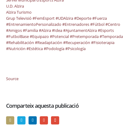
Servei Municipal d’Esports Alzira
U.D. Alzira
Alzira Turismo
Grup Televisió
#FemEsport
#UDAlzira
#Deporte
#Fuerza
#EntrenamientoPersonalizado
#Entrenadores
#Fútbol
#Centro
#Amigos
#Familia
#Alzira
#Idea
#AjuntamentAlzira
#Esports
#FutbolBase
#Equipazo
#Potencial
#Pretemporada
#Temporada
#Rehabilitación
#Readaptación
#Recuperación
#Fisioterapia
#Nutrición
#Estética
#Podología
#Psicología
Source
Comparteix aquesta publicació