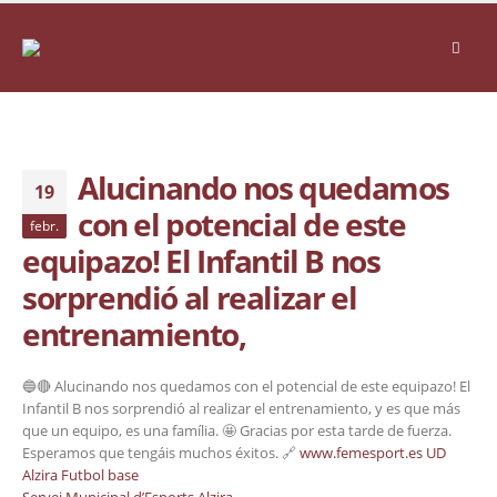
Alucinando nos quedamos
19
con el potencial de este
febr.
equipazo! El Infantil B nos
sorprendió al realizar el
entrenamiento,
🔵🔴 Alucinando nos quedamos con el potencial de este equipazo! El
Infantil B nos sorprendió al realizar el entrenamiento, y es que más
que un equipo, es una família. 🤩 Gracias por esta tarde de fuerza.
Esperamos que tengáis muchos éxitos. 🔗
www.femesport.es
UD
Alzira Futbol base