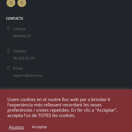
CONTACTE
Adreça:
Rambla 23
Telèfon:
96 245 92 50
Email:
esports@alzira.es
Usem cookies en el nostre lloc web per a brindar-li
l'experiència més rellevant recordant les seues
preferències i visites repetides. En fer clic a "Acceptar",
accepta l'ús de TOTES les cookies.
Ajustos
Acceptar
© Copyright 2025. Todos los derechos reservados