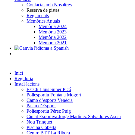
Contacta amb Nosaltres
Reserva de pistes
Reglaments
Memòries Anuals
Memòria 2024
Memòria 2023
Memòria 2022
Memòria 2021
Inici
Regidoria
Instal·lacions
Estadi Lluis Suñer Picó
Poliesportiu Fontana Mogort
Camp d’esports Venècia
Palau d’Esports
Poliesportiu Pérez Puig
Ciutat Esportiva Jorge Martínez Salvadores Aspar
Nou Trinquet
Piscina Coberta
Centre BTT La Ribera