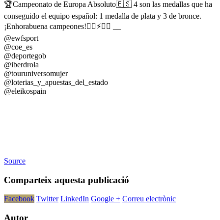
🏆Campeonato de Europa Absoluto🇪🇸 4 son las medallas que ha
conseguido el equipo español: 1 medalla de plata y 3 de bronce.
¡Enhorabuena campeones!🏋️‍♂️⚡️🏋️‍♀️ __
@ewfsport
@coe_es
@deportegob
@iberdrola
@touruniversomujer
@loterias_y_apuestas_del_estado
@eleikospain
Source
Comparteix aquesta publicació
Facebook
Twitter
LinkedIn
Google +
Correu electrònic
Autor