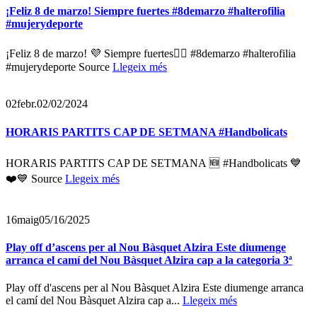
¡Feliz 8 de marzo! Siempre fuertes #8demarzo #halterofilia
#mujerydeporte
¡Feliz 8 de marzo! 💜 Siempre fuertes🏋️‍♀️ #8demarzo #halterofilia
#mujerydeporte Source
Llegeix més
02
febr.
02/02/2024
HORARIS PARTITS CAP DE SETMANA #Handbolicats
HORARIS PARTITS CAP DE SETMANA 🆕 #Handbolicats 💙
❤️💙 Source
Llegeix més
16
maig
05/16/2025
Play off d’ascens per al Nou Bàsquet Alzira Este diumenge
arranca el camí del Nou Bàsquet Alzira cap a la categoria 3ª
Play off d'ascens per al Nou Bàsquet Alzira Este diumenge arranca
el camí del Nou Bàsquet Alzira cap a...
Llegeix més