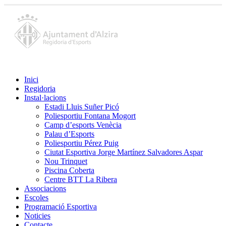
Inici
Regidoria
Instal·lacions
Estadi Lluis Suñer Picó
Poliesportiu Fontana Mogort
Camp d’esports Venècia
Palau d’Esports
Poliesportiu Pérez Puig
Ciutat Esportiva Jorge Martínez Salvadores Aspar
Nou Trinquet
Piscina Coberta
Centre BTT La Ribera
Associacions
Escoles
Programació Esportiva
Noticies
Contacte