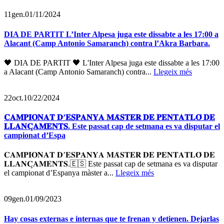
11
gen.
01/11/2024
DIA DE PARTIT L’Inter Alpesa juga este dissabte a les 17:00 a
Alacant (Camp Antonio Samaranch) contra l’Akra Barbara.
🖤 DIA DE PARTIT 🖤 L'Inter Alpesa juga este dissabte a les 17:00
a Alacant (Camp Antonio Samaranch) contra...
Llegeix més
22
oct.
10/22/2024
𝐂𝐀𝐌𝐏𝐈𝐎𝐍𝐀𝐓 𝐃’𝐄𝐒𝐏𝐀𝐍𝐘𝐀 𝐌𝐀̀𝐒𝐓𝐄𝐑 𝐃𝐄 𝐏𝐄𝐍𝐓𝐀𝐓𝐋𝐎́ 𝐃𝐄
𝐋𝐋𝐀𝐍𝐂̧𝐀𝐌𝐄𝐍𝐓𝐒. Este passat cap de setmana es va disputar el
campionat d’Espa
𝐂𝐀𝐌𝐏𝐈𝐎𝐍𝐀𝐓 𝐃’𝐄𝐒𝐏𝐀𝐍𝐘𝐀 𝐌𝐀̀𝐒𝐓𝐄𝐑 𝐃𝐄 𝐏𝐄𝐍𝐓𝐀𝐓𝐋𝐎́ 𝐃𝐄
𝐋𝐋𝐀𝐍𝐂̧𝐀𝐌𝐄𝐍𝐓𝐒.🇪🇸 Este passat cap de setmana es va disputar
el campionat d’Espanya màster a...
Llegeix més
09
gen.
01/09/2023
Hay cosas externas e internas que te frenan y detienen. Dejarlas