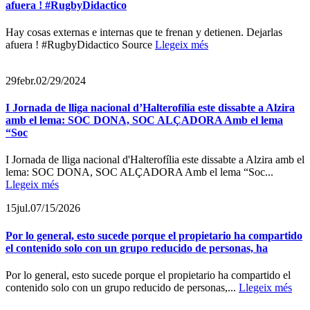
afuera ! #RugbyDidactico
Hay cosas externas e internas que te frenan y detienen. Dejarlas
afuera ! #RugbyDidactico Source
Llegeix més
29
febr.
02/29/2024
I Jornada de lliga nacional d’Halterofília este dissabte a Alzira
amb el lema: SOC DONA, SOC ALÇADORA Amb el lema
“Soc
I Jornada de lliga nacional d'Halterofília este dissabte a Alzira amb el
lema: SOC DONA, SOC ALÇADORA Amb el lema “Soc...
Llegeix més
15
jul.
07/15/2026
Por lo general, esto sucede porque el propietario ha compartido
el contenido solo con un grupo reducido de personas, ha
Por lo general, esto sucede porque el propietario ha compartido el
contenido solo con un grupo reducido de personas,...
Llegeix més