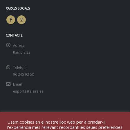
XARXES SOCIALS
CONTACTE
Adreça:
Rambla 23
Telèfon:
96 245 92 50
Email:
esports@alzira.es
Usem cookies en el nostre lloc web per a brindar-li
l'experiència més rellevant recordant les seues preferències