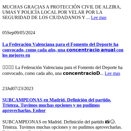
MUCHAS GRACIAS A PROTECCIÓN CIVIL DE ALZIRA,
UMAS Y POLICÍA LOCAL POR VELAR POR LA
SEGURIDAD DE LOS CIUDADANOS Y ...
Lee mas
05
Sep
09/05/2024
La Federación Valenciana para el Fomento del Deporte ha
convocado, como cada año, una 𝗰𝗼𝗻𝗰𝗲𝗻𝘁𝗿𝗮𝗰𝗶𝗼 𝗮𝗻𝘂𝗮𝗹 con
los mejores en
🏋️‍♀️🏋️‍♂️ La Federación Valenciana para el Fomento del Deporte ha
convocado, como cada año, una 𝗰𝗼𝗻𝗰𝗲𝗻𝘁𝗿𝗮𝗰𝗶𝗼𝗗...
Lee mas
23
Jul
07/23/2023
SUBCAMPEONAS en Madrid. Definición del partido.
Tristeza. Tuvimos muchas opciones y no pudimos
aprovecharlas. Enhor
SUBCAMPEONAS en Madrid. Definición del partido 📸😥.
Tristeza. Tuvimos muchas opciones y no pudimos aprovecharlas.