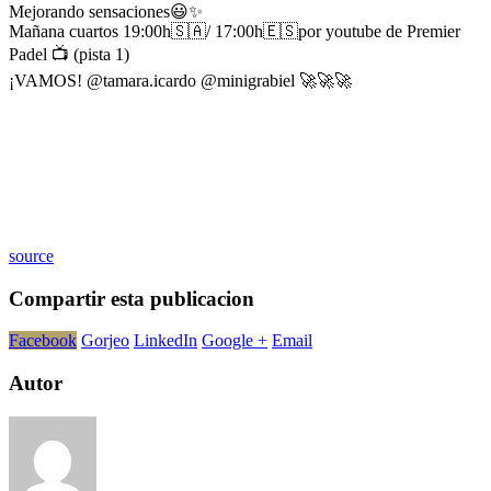
Mejorando sensaciones😃✨
Mañana cuartos 19:00h🇸🇦/ 17:00h🇪🇸por youtube de Premier
Padel 📺 (pista 1)
¡VAMOS! @tamara.icardo @minigrabiel 🚀🚀🚀
source
Compartir esta publicacion
Facebook
Gorjeo
LinkedIn
Google +
Email
Autor