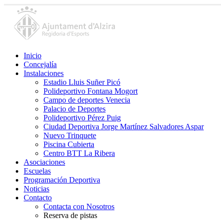
Inicio
Concejalía
Instalaciones
Estadio Lluis Suñer Picó
Polideportivo Fontana Mogort
Campo de deportes Venecia
Palacio de Deportes
Polideportivo Pérez Puig
Ciudad Deportiva Jorge Martínez Salvadores Aspar
Nuevo Trinquete
Piscina Cubierta
Centro BTT La Ribera
Asociaciones
Escuelas
Programación Deportiva
Noticias
Contacto
Contacta con Nosotros
Reserva de pistas