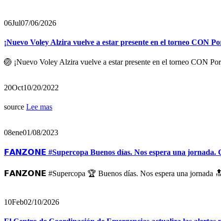
06
Jul
07/06/2026
¡Nuevo Voley Alzira vuelve a estar presente en el torneo CON Po
🏐 ¡Nuevo Voley Alzira vuelve a estar presente en el torneo CON Por
20
Oct
10/20/2022
source
Lee mas
08
ene
01/08/2023
𝗙𝗔𝗡𝗭𝗢𝗡𝗘 #Supercopa Buenos días. Nos espera una jornada. C
𝗙𝗔𝗡𝗭𝗢𝗡𝗘 #Supercopa 🏆 Buenos días. Nos espera una jornada 🔝
10
Feb
02/10/2026