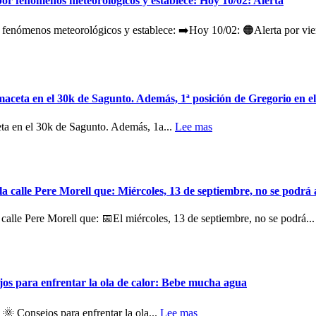
por fenómenos meteorológicos y establece: Hoy 10/02: Alerta
 fenómenos meteorológicos y establece: ➡️Hoy 10/02: 🟠Alerta por vien
ceta en el 30k de Sagunto. Además, 1ª posición de Gregorio en el
ta en el 30k de Sagunto. Además, 1a...
Lee mas
 calle Pere Morell que: Miércoles, 13 de septiembre, no se podrá
lle Pere Morell que: 📅El miércoles, 13 de septiembre, no se podrá..
jos para enfrentar la ola de calor: Bebe mucha agua
 🌞 Consejos para enfrentar la ola...
Lee mas