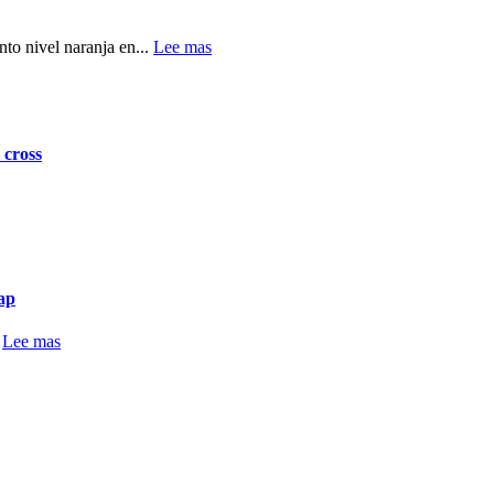
to nivel naranja en...
Lee mas
 cross
 ap
.
Lee mas