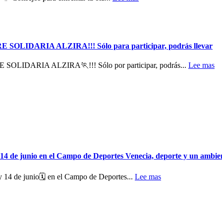
TRE SOLIDARIA ALZIRA!!! Sólo para participar, podrás llevar
RE SOLIDARIA ALZIRA🏃!!! Sólo por participar, podrás...
Lee mas
 14 de junio en el Campo de Deportes Venecia, deporte y un ambie
 14 de junio🗓️ en el Campo de Deportes...
Lee mas