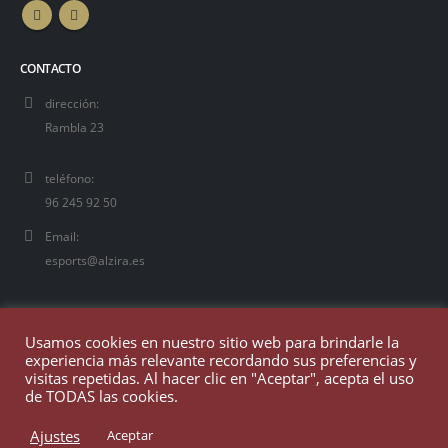
CONTACTO
dirección:
Rambla 23
teléfono:
96 245 92 50
Email:
esports@alzira.es
Usamos cookies en nuestro sitio web para brindarle la
experiencia más relevante recordando sus preferencias y
visitas repetidas. Al hacer clic en "Aceptar", acepta el uso
de TODAS las cookies.
Ajustes
Aceptar
© Copyright 2025. Todos los derechos reservados