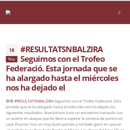
#RESULTATSNBALZIRA
18
Seguimos con el Trofeo
May
Federació. Esta jornada que se
ha alargado hasta el miércoles
nos ha dejado el
🔵🔴
#RESULTATSNBALZIRA
Seguimos con el Trofeo Federació. Esta
jornada que se ha alargado hasta el miércoles nos ha dejado los
siguientes resultados. Maxcolchon tuvo un encuentro tranquilo con
un acierto en ataque que les llevó a superar la centena de puntos en
casa. El junior hizo un muy buen partido y también ganó en casa en