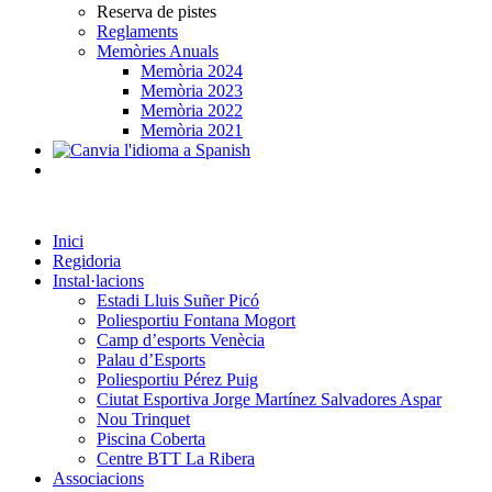
Reserva de pistes
Reglaments
Memòries Anuals
Memòria 2024
Memòria 2023
Memòria 2022
Memòria 2021
Inici
Regidoria
Instal·lacions
Estadi Lluis Suñer Picó
Poliesportiu Fontana Mogort
Camp d’esports Venècia
Palau d’Esports
Poliesportiu Pérez Puig
Ciutat Esportiva Jorge Martínez Salvadores Aspar
Nou Trinquet
Piscina Coberta
Centre BTT La Ribera
Associacions