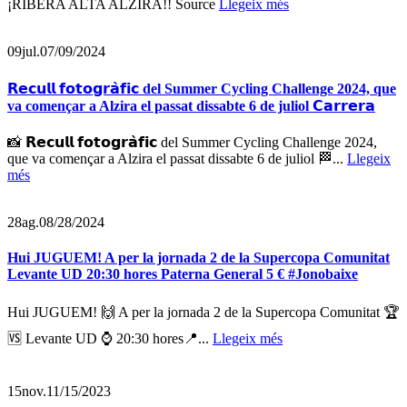
¡RIBERA ALTA ALZIRA!! Source
Llegeix més
09
jul.
07/09/2024
𝗥𝗲𝗰𝘂𝗹𝗹 𝗳𝗼𝘁𝗼𝗴𝗿𝗮̀𝗳𝗶𝗰 del Summer Cycling Challenge 2024, que
va començar a Alzira el passat dissabte 6 de juliol 𝗖𝗮𝗿𝗿𝗲𝗿𝗮
📸 𝗥𝗲𝗰𝘂𝗹𝗹 𝗳𝗼𝘁𝗼𝗴𝗿𝗮̀𝗳𝗶𝗰 del Summer Cycling Challenge 2024,
que va començar a Alzira el passat dissabte 6 de juliol 🏁...
Llegeix
més
28
ag.
08/28/2024
Hui JUGUEM! A per la jornada 2 de la Supercopa Comunitat
Levante UD 20:30 hores Paterna General 5 € #Jonobaixe
Hui JUGUEM! 🙌 A per la jornada 2 de la Supercopa Comunitat 🏆
🆚 Levante UD ⌚️ 20:30 hores📍...
Llegeix més
15
nov.
11/15/2023