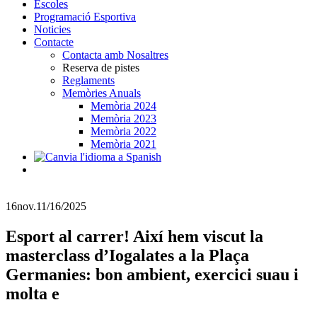
Escoles
Programació Esportiva
Noticies
Contacte
Contacta amb Nosaltres
Reserva de pistes
Reglaments
Memòries Anuals
Memòria 2024
Memòria 2023
Memòria 2022
Memòria 2021
16
nov.
11/16/2025
Esport al carrer! Així hem viscut la
masterclass d’Iogalates a la Plaça
Germanies: bon ambient, exercici suau i
molta e