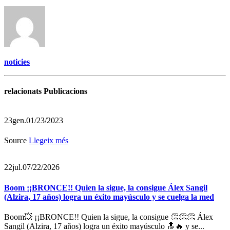
noticies
relacionats Publicacions
23
gen.
01/23/2023
Source
Llegeix més
22
jul.
07/22/2026
Boom ¡¡BRONCE!! Quien la sigue, la consigue Álex Sangil
(Alzira, 17 años) logra un éxito mayúsculo y se cuelga la med
Boom💥 ¡¡BRONCE!! Quien la sigue, la consigue 👏👏👏 Álex
Sangil (Alzira, 17 años) logra un éxito mayúsculo 🔝🔥 y se...