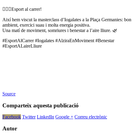
🧘🏻‍♀️Esport al carrer!
Així hem viscut la masterclass d’Iogalates a la Plaça Germanies: bon
ambient, exercici suau i molta energia positiva.
Una matí de moviment, somriures i benestar a l’aire lliure. 🌿
#EsportAlCarrer #Iogalates #AlziraEnMoviment #Benestar
#EsportALaireLliure
Source
Comparteix aquesta publicació
Facebook
Twitter
LinkedIn
Google +
Correu electrònic
Autor