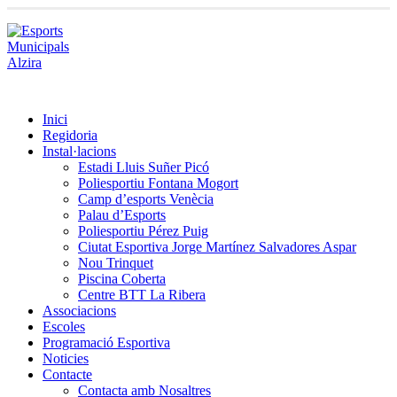
Inici
Regidoria
Instal·lacions
Estadi Lluis Suñer Picó
Poliesportiu Fontana Mogort
Camp d’esports Venècia
Palau d’Esports
Poliesportiu Pérez Puig
Ciutat Esportiva Jorge Martínez Salvadores Aspar
Nou Trinquet
Piscina Coberta
Centre BTT La Ribera
Associacions
Escoles
Programació Esportiva
Noticies
Contacte
Contacta amb Nosaltres