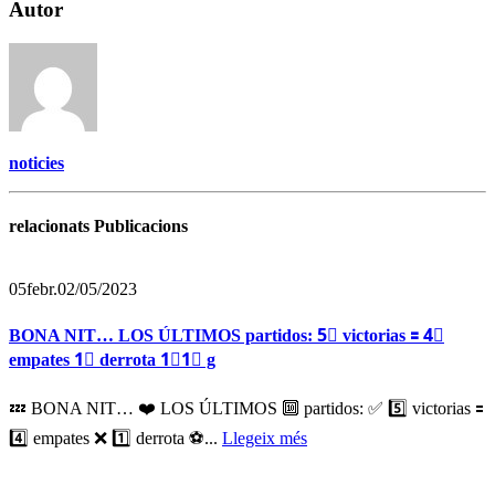
Autor
noticies
relacionats Publicacions
05
febr.
02/05/2023
BONA NIT… LOS ÚLTIMOS partidos: 5⃣ victorias 🟰 4⃣
empates 1⃣ derrota 1⃣1⃣ g
💤 BONA NIT… ❤️ LOS ÚLTIMOS 🔟 partidos: ✅ 5️⃣ victorias 🟰
4️⃣ empates ❌ 1️⃣ derrota ⚽️...
Llegeix més