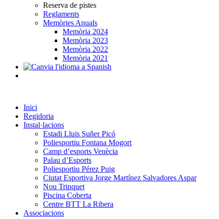
Reserva de pistes
Reglaments
Memòries Anuals
Memòria 2024
Memòria 2023
Memòria 2022
Memòria 2021
Inici
Regidoria
Instal·lacions
Estadi Lluis Suñer Picó
Poliesportiu Fontana Mogort
Camp d’esports Venècia
Palau d’Esports
Poliesportiu Pérez Puig
Ciutat Esportiva Jorge Martínez Salvadores Aspar
Nou Trinquet
Piscina Coberta
Centre BTT La Ribera
Associacions