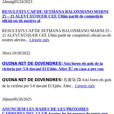
24
maig
05/24/2023
RESULTATS CAP DE SETMANA BALONMANO MARNI
25 – 21 ALEVÍ XÚQUER CEE Últim partit de competició
oficial on els nostres al
RESULTATS CAP DE SETMANA BALONMANO MARNI 25 -
21 ALEVÍ XÚQUER CEE Últim partit de competició oficial on els
nostres alevins...
Llegeix més
30
oct.
10/30/2022
𝗤𝗨𝗜𝗡𝗔 𝗡𝗜𝗧 𝗗𝗘 𝗗𝗜𝗩𝗘𝗡𝗗𝗥𝗘𝗦! Així foren els gols de la
victòria per 5-0 davant El Ejido. Altre 3⃣ en casa a per con
𝗤𝗨𝗜𝗡𝗔 𝗡𝗜𝗧 𝗗𝗘 𝗗𝗜𝗩𝗘𝗡𝗗𝗥𝗘𝗦! 💪🏼🚀 📺 Així foren els gols
de la victòria per 5-0 davant El Ejido. Altre...
Llegeix més
26
juny
06/26/2025
ANUNCIEM LES DADES DE LES PRÒXIMES
CARRERES DEL CLUB Anoteu-les bé perque de segur que