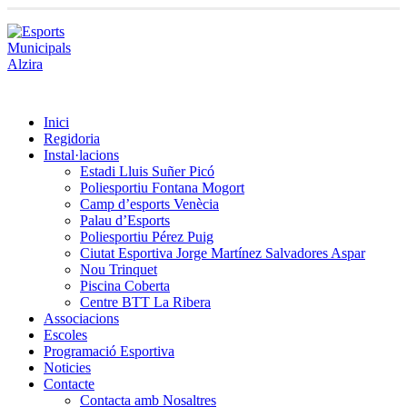
Inici
Regidoria
Instal·lacions
Estadi Lluis Suñer Picó
Poliesportiu Fontana Mogort
Camp d’esports Venècia
Palau d’Esports
Poliesportiu Pérez Puig
Ciutat Esportiva Jorge Martínez Salvadores Aspar
Nou Trinquet
Piscina Coberta
Centre BTT La Ribera
Associacions
Escoles
Programació Esportiva
Noticies
Contacte
Contacta amb Nosaltres