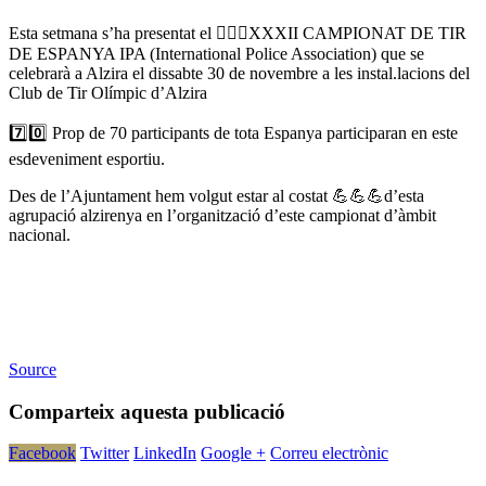
Esta setmana s’ha presentat el 👩🏻‍✈️XXXII CAMPIONAT DE TIR
DE ESPANYA IPA (International Police Association) que se
celebrarà a Alzira el dissabte 30 de novembre a les instal.lacions del
Club de Tir Olímpic d’Alzira
7️⃣0️⃣ Prop de 70 participants de tota Espanya participaran en este
esdeveniment esportiu.
Des de l’Ajuntament hem volgut estar al costat 💪💪💪d’esta
agrupació alzirenya en l’organització d’este campionat d’àmbit
nacional.
Source
Comparteix aquesta publicació
Facebook
Twitter
LinkedIn
Google +
Correu electrònic