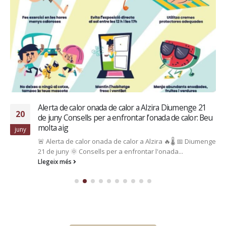
El regidor d’esports, Vicent de la Concepción, va rebre
04
ahir els esportistes alzirenys Mateo Callejón,
subcampió d’Espa
jul.
El regidor d'esports, Vicent de la Concepción, va rebre ahir
els esportistes alzirenys 🛼 Mateo Callejón, subcampió
d’Espanya de...
Llegeix més