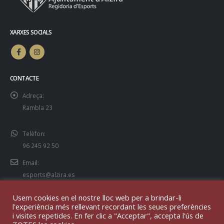
XARXES SOCIALS
CONTACTE
Adreça:
Rambla 23
Telèfon:
96 245 92 50
Email:
esports@alzira.es
Usem cookies en el nostre lloc web per a brindar-li
l'experiència més rellevant recordant les seues preferències
i visites repetides. En fer clic a "Acceptar", accepta l'ús de