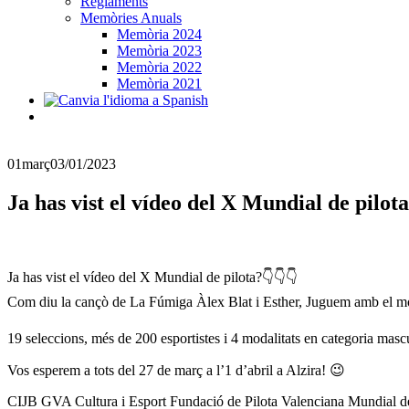
Reglaments
Memòries Anuals
Memòria 2024
Memòria 2023
Memòria 2022
Memòria 2021
01
març
03/01/2023
Ja has vist el vídeo del X Mundial de pil
Ja has vist el vídeo del X Mundial de pilota?👇👇👇
Com diu la cançò de La Fúmiga Àlex Blat i Esther, Juguem amb el mó
19 seleccions, més de 200 esportistes i 4 modalitats en categoria masc
Vos esperem a tots del 27 de març a l’1 d’abril a Alzira! 😉
CIJB GVA Cultura i Esport Fundació de Pilota Valenciana Mundial de