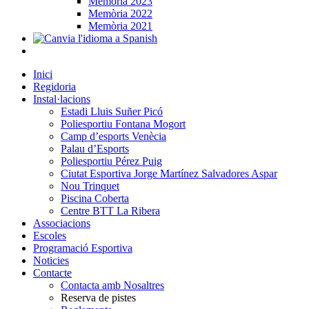
Memòria 2023
Memòria 2022
Memòria 2021
Inici
Regidoria
Instal·lacions
Estadi Lluis Suñer Picó
Poliesportiu Fontana Mogort
Camp d’esports Venècia
Palau d’Esports
Poliesportiu Pérez Puig
Ciutat Esportiva Jorge Martínez Salvadores Aspar
Nou Trinquet
Piscina Coberta
Centre BTT La Ribera
Associacions
Escoles
Programació Esportiva
Noticies
Contacte
Contacta amb Nosaltres
Reserva de pistes