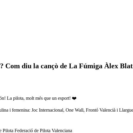
ota? Com diu la cançò de La Fúmiga Àlex Bla
n! La pilota, molt més que un esport! ❤️
ulina i femenina: Joc Internacional, One Wall, Frontó Valencià i Llargu
 Pilota Federació de Pilota Valenciana