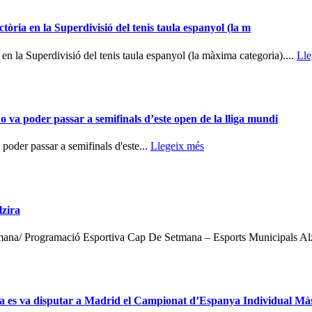
òria en la Superdivisió del tenis taula espanyol (la m
en la Superdivisió del tenis taula espanyol (la màxima categoria)....
Lle
va poder passar a semifinals d’este open de la lliga mundi
der passar a semifinals d'este...
Llegeix més
zira
etmana/ Programació Esportiva Cap De Setmana – Esports Municipals A
 setmana es va disputar a Madrid el Campionat d’Espanya Individual Mà