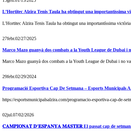
15
gen.
01/15/2025
L’Hortitec Alzira Tenis Taula ha obtingut una importantíssima vict
L'Hortitec Alzira Tenis Taula ha obtingut una importantíssima victòria 
27
febr.
02/27/2025
Marco Mazo guanyà dos combats a la Youth League de Dubai i no 
Marco Mazo guanyà dos combats a la Youth League de Dubai i no va po
29
febr.
02/29/2024
Programació Esportiva Cap De Setmana – Esports Municipals Al
https://esportsmunicipalsalzira.com/programacio-esportiva-cap-de-s
02
jul.
07/02/2026
𝐂𝐀𝐌𝐏𝐈𝐎𝐍𝐀𝐓 𝐃’𝐄𝐒𝐏𝐀𝐍𝐘𝐀 𝐌𝐀̀𝐒𝐓𝐄𝐑 El passat cap de