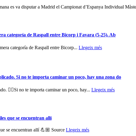
e setmana es va disputar a Madrid el Campionat d’Espanya Individual Màste
a categoría de Raspall entre Bicorp i Favara (5-25). Ab
era categoría de Raspall entre Bicorp...
Llegeix més
licado. Si no te importa caminar un poco, hay una zona do
o. 🚶‍♂️Si no te importa caminar un poco, hay...
Llegeix més
les que se encuentran allí
 que se encuentran allí 💪🏼 Source
Llegeix més