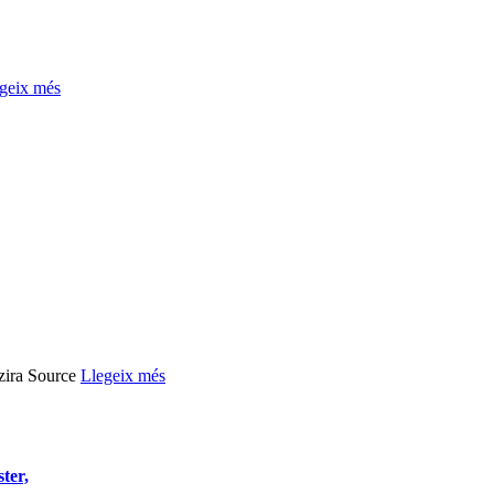
geix més
lzira Source
Llegeix més
ster,