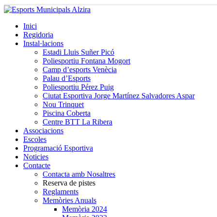
Inici
Regidoria
Instal·lacions
Estadi Lluis Suñer Picó
Poliesportiu Fontana Mogort
Camp d’esports Venècia
Palau d’Esports
Poliesportiu Pérez Puig
Ciutat Esportiva Jorge Martínez Salvadores Aspar
Nou Trinquet
Piscina Coberta
Centre BTT La Ribera
Associacions
Escoles
Programació Esportiva
Noticies
Contacte
Contacta amb Nosaltres
Reserva de pistes
Reglaments
Memòries Anuals
Memòria 2024