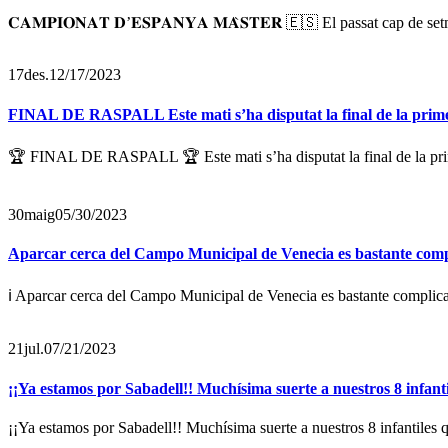
𝐂𝐀𝐌𝐏𝐈𝐎𝐍𝐀𝐓 𝐃’𝐄𝐒𝐏𝐀𝐍𝐘𝐀 𝐌𝐀̀𝐒𝐓𝐄𝐑 🇪🇸 El passat cap d
17
des.
12/17/2023
FINAL DE RASPALL Este mati s’ha disputat la final de la primer
🏆 FINAL DE RASPALL 🏆 Este mati s’ha disputat la final de la prim
30
maig
05/30/2023
Aparcar cerca del Campo Municipal de Venecia es bastante comp
ℹ️ Aparcar cerca del Campo Municipal de Venecia es bastante complicad
21
jul.
07/21/2023
¡¡Ya estamos por Sabadell!! Muchísima suerte a nuestros 8 infanti
¡¡Ya estamos por Sabadell!! Muchísima suerte a nuestros 8 infantiles