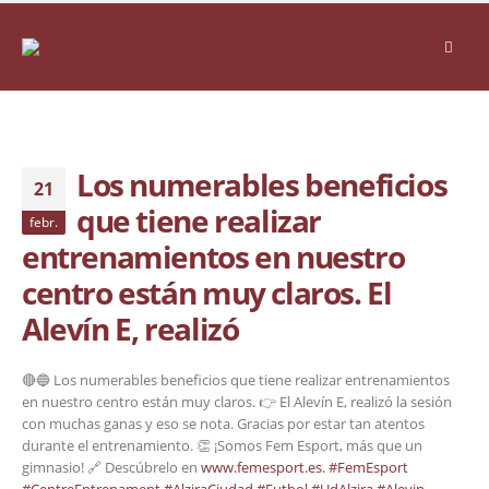
Los numerables beneficios
21
que tiene realizar
febr.
entrenamientos en nuestro
centro están muy claros. El
Alevín E, realizó
🔴🔵 Los numerables beneficios que tiene realizar entrenamientos
en nuestro centro están muy claros. 👉 El Alevín E, realizó la sesión
con muchas ganas y eso se nota. Gracias por estar tan atentos
durante el entrenamiento. 👏 ¡Somos Fem Esport, más que un
gimnasio! 🔗 Descúbrelo en
www.femesport.es.
#FemEsport