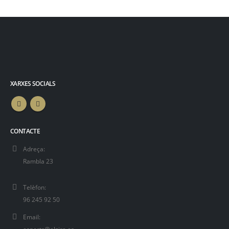
XARXES SOCIALS
CONTACTE
Adreça:
Rambla 23
Telèfon:
96 245 92 50
Email: