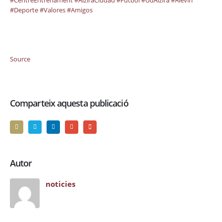
#CentreEntrenament
#AlziraCiudad
#Futbol
#UdAlzira
#Alevin
#Deporte
#Valores
#Amigos
Source
Comparteix aquesta publicació
Autor
noticies