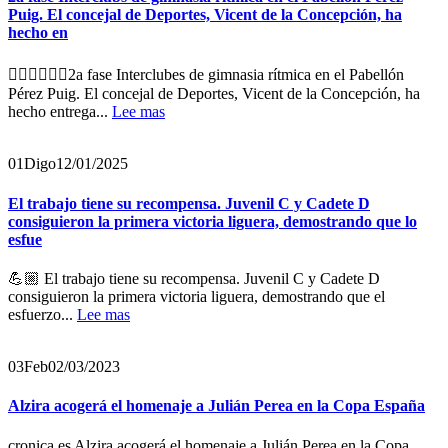
Puig. El concejal de Deportes, Vicent de la Concepción, ha
hecho en
🤸‍♂️🤸‍♀️🤸‍♂️2a fase Interclubes de gimnasia rítmica en el Pabellón
Pérez Puig. El concejal de Deportes, Vicent de la Concepción, ha
hecho entrega...
Lee mas
01
Digo
12/01/2025
El trabajo tiene su recompensa. Juvenil C y Cadete D
consiguieron la primera victoria liguera, demostrando que lo
esfue
💪🏼 El trabajo tiene su recompensa. Juvenil C y Cadete D
consiguieron la primera victoria liguera, demostrando que el
esfuerzo...
Lee mas
03
Feb
02/03/2023
Alzira acogerá el homenaje a Julián Perea en la Copa España
cronica.es Alzira acogerá el homenaje a Julián Perea en la Copa