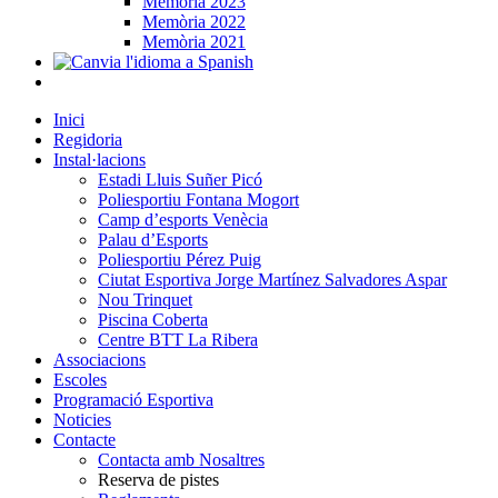
Memòria 2023
Memòria 2022
Memòria 2021
Inici
Regidoria
Instal·lacions
Estadi Lluis Suñer Picó
Poliesportiu Fontana Mogort
Camp d’esports Venècia
Palau d’Esports
Poliesportiu Pérez Puig
Ciutat Esportiva Jorge Martínez Salvadores Aspar
Nou Trinquet
Piscina Coberta
Centre BTT La Ribera
Associacions
Escoles
Programació Esportiva
Noticies
Contacte
Contacta amb Nosaltres
Reserva de pistes