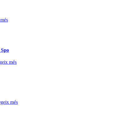
 més
 Spo
geix més
egeix més