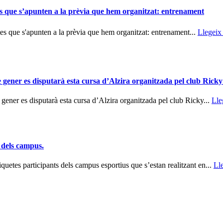
es que s’apunten a la prèvia que hem organitzat: entrenament
tes que s'apunten a la prèvia que hem organitzat: entrenament...
Llegeix
s disputarà esta cursa d’Alzira organitzada pel club Ricky
 disputarà esta cursa d’Alzira organitzada pel club Ricky...
Lle
 dels campus.
quetes participants dels campus esportius que s’estan realitzant en...
Ll