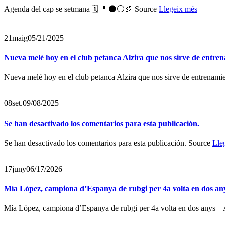
Agenda del cap se setmana 🗓️📍 ⚫️⚪️🏉 Source
Llegeix més
21
maig
05/21/2025
Nueva melé hoy en el club petanca Alzira que nos sirve de entre
Nueva melé hoy en el club petanca Alzira que nos sirve de entrenami
08
set.
09/08/2025
Se han desactivado los comentarios para esta publicación.
Se han desactivado los comentarios para esta publicación. Source
Lle
17
juny
06/17/2026
Mía López, campiona d’Espanya de rubgi per 4a volta en dos any
Mía López, campiona d’Espanya de rubgi per 4a volta en dos anys –