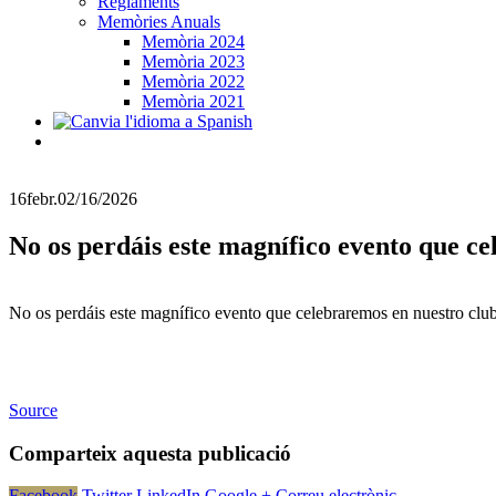
Reglaments
Memòries Anuals
Memòria 2024
Memòria 2023
Memòria 2022
Memòria 2021
16
febr.
02/16/2026
No os perdáis este magnífico evento que c
No os perdáis este magnífico evento que celebraremos en nuestro clu
Source
Comparteix aquesta publicació
Facebook
Twitter
LinkedIn
Google +
Correu electrònic