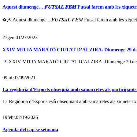
Aquest diumenge… 𝑭𝑼𝑻𝑺𝑨𝑳 𝑭𝑬𝑴 Futsal farem amb les xiquet
⚽🎆 Aquest diumenge... 𝑭𝑼𝑻𝑺𝑨𝑳 𝑭𝑬𝑴 Futsal farem amb les xique
27
gen.
01/27/2023
XXIV MITJA MARATÓ CIUTAT D’ALZIRA. Diumenge 29 de gener e
📌 XXIV MITJA MARATÓ CIUTAT D’ALZIRA. Diumenge 29 de gener es
09
jul.
07/09/2021
La regidoria d’Esports obsequia amb samarretes als participants
La Regidoria d’Esports està obsequiant amb samarretes als xiquets i xi
19
febr.
02/19/2026
Agenda del cap se setmana