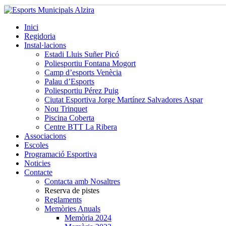
Inici
Regidoria
Instal·lacions
Estadi Lluis Suñer Picó
Poliesportiu Fontana Mogort
Camp d’esports Venècia
Palau d’Esports
Poliesportiu Pérez Puig
Ciutat Esportiva Jorge Martínez Salvadores Aspar
Nou Trinquet
Piscina Coberta
Centre BTT La Ribera
Associacions
Escoles
Programació Esportiva
Noticies
Contacte
Contacta amb Nosaltres
Reserva de pistes
Reglaments
Memòries Anuals
Memòria 2024